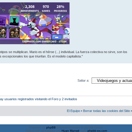
ipos se multiplican. Mario es el héroe (...) individual. La fuerza colectiva no sirve, son los
 excepcionales los que triunfan. Es el modelo capitalista."
Saltar a:
 usuarios registrados visitando el Foro y 2 invitados
El Equipo
•
Borrar todas las cookies del Sitio
•
Powered by
phpBB
® Forum Software © phpBB Group
Traducción al español por
Huan Manwë
para
phpbb-es.com