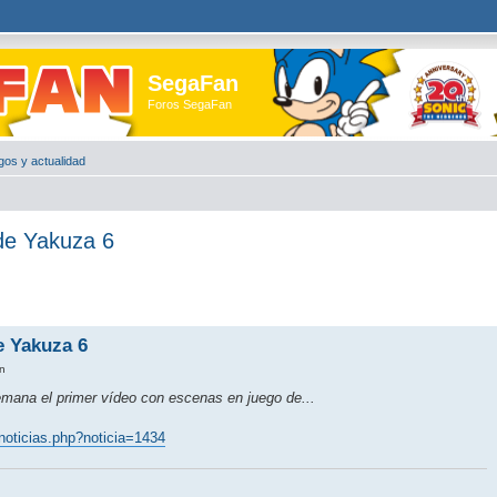
SegaFan
Foros SegaFan
gos y actualidad
 de Yakuza 6
e Yakuza 6
n
emana el primer vídeo con escenas en juego de...
noticias.php?noticia=1434