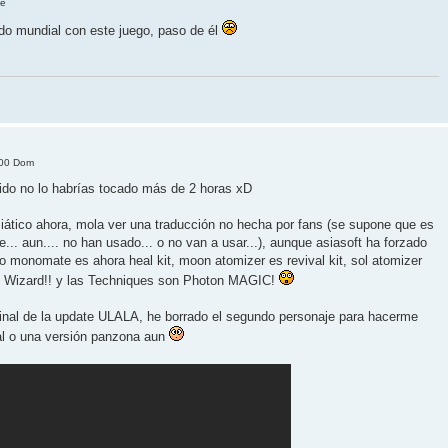
ue
o mundial con este juego, paso de él
:00 Dom
ido no lo habrías tocado más de 2 horas xD
siático ahora, mola ver una traducción no hecha por fans (se supone que es
... aun.... no han usado... o no van a usar...), aunque asiasoft ha forzado
o monomate es ahora heal kit, moon atomizer es revival kit, sol atomizer
s un Wizard!! y las Techniques son Photon MAGIC!
 final de la update ULALA, he borrado el segundo personaje para hacerme
mal o una versión panzona aun