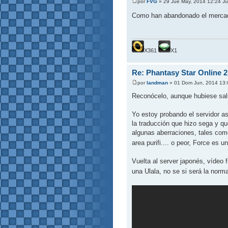
por
FVG
» 29 Jue May, 2014 12:24 J
Como han abandonado el mercad
X361
X1
Re: Phantasy Star Online 2
por
landman
» 01 Dom Jun, 2014 13
Reconócelo, aunque hubiese sal
Yo estoy probando el servidor a
la traducción que hizo sega y que
algunas aberraciones, tales com
area purifi.... o peor, Force e
Vuelta al server japonés, vídeo
una Ulala, no se si será la nor