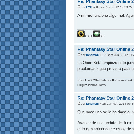
Re: Phantasy Star Online 2
por
FVG
» 06 Vie Abr, 2012 12:29 Vie
A mí me funciona algo mal. Aye
X361
X1
Re: Phantasy Star Online 2
por
landman
» 17 Dom Jun, 2012 11
La Open Beta empieza este jueve
problemas sigue previsto para 
XboxLive/PSN/NintendoID/Steam: suk
Origin: landosuketo
Re: Phantasy Star Online 2
por
landman
» 28 Lun Abr, 2014 00:3
Que poco uso se le ha dado al h
Avance de una update de Junio,
esto (y planteándome estoy de s