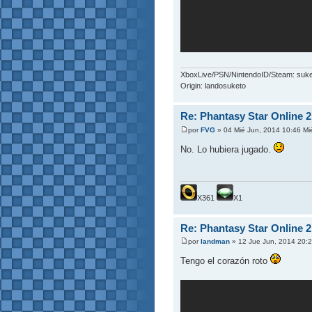
XboxLive/PSN/NintendoID/Steam: suk
Origin: landosuketo
Re: Phantasy Star Online 2
por
FVG
» 04 Mié Jun, 2014 10:46 Mi
No. Lo hubiera jugado.
X361
X1
Re: Phantasy Star Online 2
por
landman
» 12 Jue Jun, 2014 20:
Tengo el corazón roto