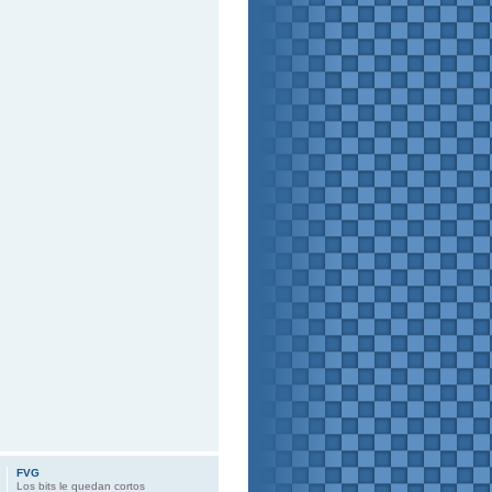
FVG
Los bits le quedan cortos