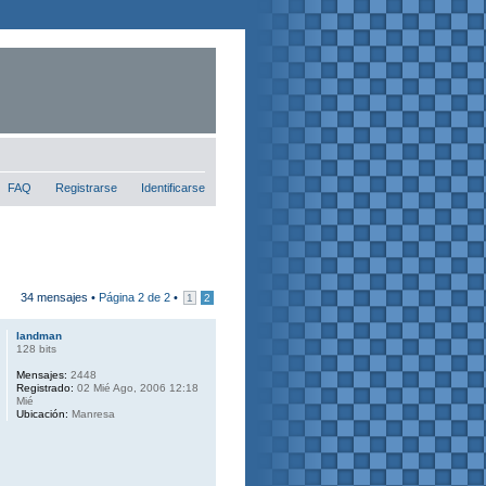
FAQ
Registrarse
Identificarse
34 mensajes •
Página
2
de
2
•
1
2
landman
128 bits
Mensajes:
2448
Registrado:
02 Mié Ago, 2006 12:18
Mié
Ubicación:
Manresa