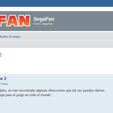
SegaFan
Foros SegaFan
iciales de juegos
2
ne 2
07 Dom
 alpha, se han encontrado algunas direcciones que tal vez puedan darnos
ega para el juego en todo el mundo: