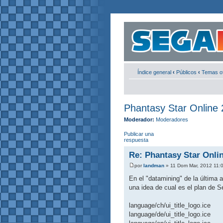
Índice general
‹
Públicos
‹
Temas of
Phantasy Star Online 
Moderador:
Moderadores
Publicar una
respuesta
Re: Phantasy Star Onli
por
landman
» 11 Dom Mar, 2012 11:
En el "datamining" de la última
una idea de cual es el plan de S
language/ch/ui_title_logo.ice
language/de/ui_title_logo.ice