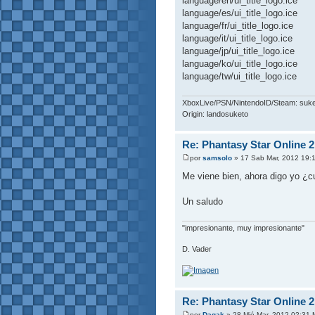
language/en/ui_title_logo.ice
language/es/ui_title_logo.ice
language/fr/ui_title_logo.ice
language/it/ui_title_logo.ice
language/jp/ui_title_logo.ice
language/ko/ui_title_logo.ice
language/tw/ui_title_logo.ice
XboxLive/PSN/NintendoID/Steam: suk
Origin: landosuketo
Re: Phantasy Star Online 2
por
samsolo
» 17 Sab Mar, 2012 19:
Me viene bien, ahora digo yo ¿cu
Un saludo
"impresionante, muy impresionante"
D. Vader
Re: Phantasy Star Online 2
por
Dagak
» 28 Mié Mar, 2012 02:31 