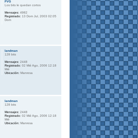
FVG
Los bits le quedan cortos
Mensajes:
4982
Registrado:
13 Dom Jul, 2003 02:05
Dom
landman
128 bits
Mensajes:
2448
Registrado:
02 Mié Ago, 2006 12:18
Mié
Ubicación:
Manresa
landman
128 bits
Mensajes:
2448
Registrado:
02 Mié Ago, 2006 12:18
Mié
Ubicación:
Manresa