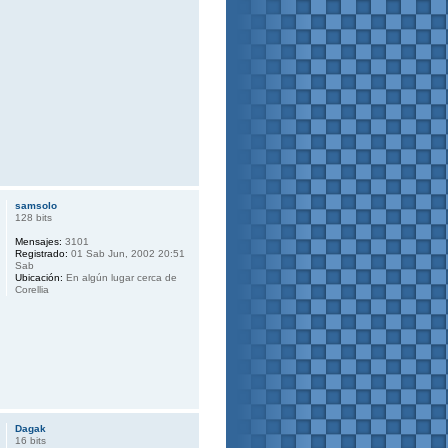
samsolo
128 bits
Mensajes:
3101
Registrado:
01 Sab Jun, 2002 20:51
Sab
Ubicación:
En algún lugar cerca de
Corellia
Dagak
16 bits