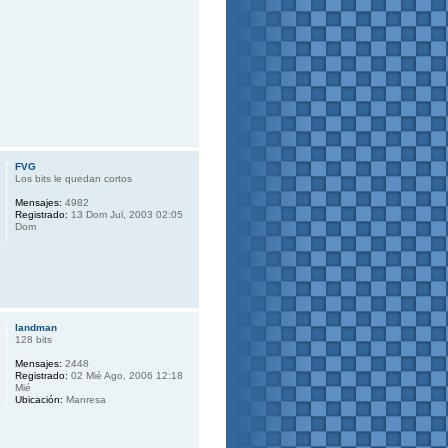
FVG
Los bits le quedan cortos
Mensajes:
4982
Registrado:
13 Dom Jul, 2003 02:05
Dom
landman
128 bits
Mensajes:
2448
Registrado:
02 Mié Ago, 2006 12:18
Mié
Ubicación:
Manresa