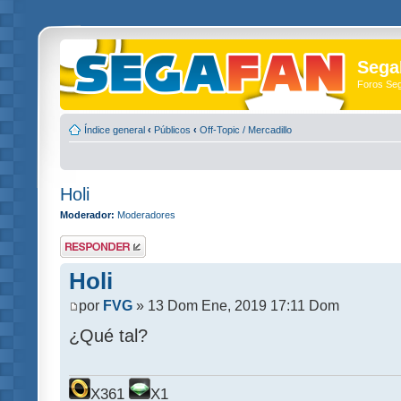
Sega
Foros Se
Índice general
‹
Públicos
‹
Off-Topic / Mercadillo
Holi
Moderador:
Moderadores
Publicar una
respuesta
Holi
por
FVG
» 13 Dom Ene, 2019 17:11 Dom
¿Qué tal?
X361
X1