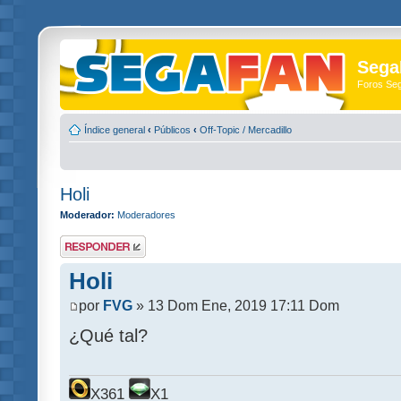
Sega
Foros Se
Índice general
‹
Públicos
‹
Off-Topic / Mercadillo
Holi
Moderador:
Moderadores
Publicar una
respuesta
Holi
por
FVG
» 13 Dom Ene, 2019 17:11 Dom
¿Qué tal?
X361
X1