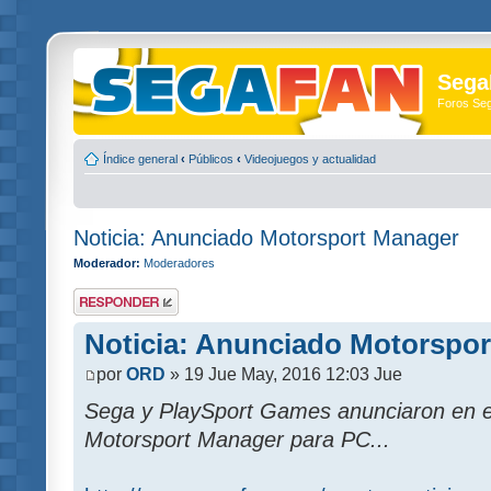
Sega
Foros Se
Índice general
‹
Públicos
‹
Videojuegos y actualidad
Noticia: Anunciado Motorsport Manager
Moderador:
Moderadores
Publicar una
respuesta
Noticia: Anunciado Motorspo
por
ORD
» 19 Jue May, 2016 12:03 Jue
Sega y PlaySport Games anunciaron en el 
Motorsport Manager para PC...