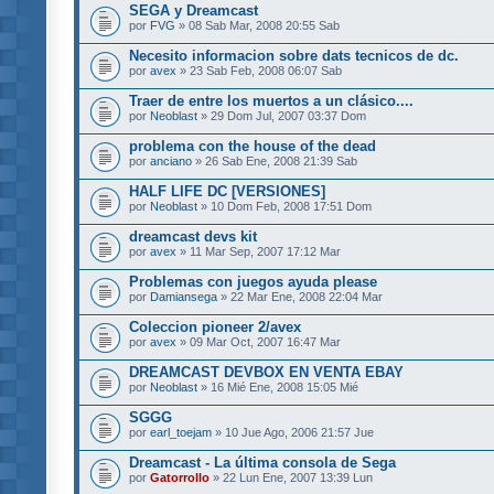
SEGA y Dreamcast
por
FVG
» 08 Sab Mar, 2008 20:55 Sab
Necesito informacion sobre dats tecnicos de dc.
por
avex
» 23 Sab Feb, 2008 06:07 Sab
Traer de entre los muertos a un clásico....
por
Neoblast
» 29 Dom Jul, 2007 03:37 Dom
problema con the house of the dead
por
anciano
» 26 Sab Ene, 2008 21:39 Sab
HALF LIFE DC [VERSIONES]
por
Neoblast
» 10 Dom Feb, 2008 17:51 Dom
dreamcast devs kit
por
avex
» 11 Mar Sep, 2007 17:12 Mar
Problemas con juegos ayuda please
por
Damiansega
» 22 Mar Ene, 2008 22:04 Mar
Coleccion pioneer 2/avex
por
avex
» 09 Mar Oct, 2007 16:47 Mar
DREAMCAST DEVBOX EN VENTA EBAY
por
Neoblast
» 16 Mié Ene, 2008 15:05 Mié
SGGG
por
earl_toejam
» 10 Jue Ago, 2006 21:57 Jue
Dreamcast - La última consola de Sega
por
Gatorrollo
» 22 Lun Ene, 2007 13:39 Lun