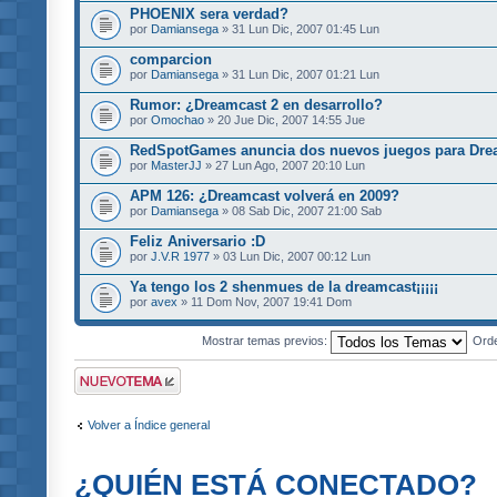
PHOENIX sera verdad?
por
Damiansega
» 31 Lun Dic, 2007 01:45 Lun
comparcion
por
Damiansega
» 31 Lun Dic, 2007 01:21 Lun
Rumor: ¿Dreamcast 2 en desarrollo?
por
Omochao
» 20 Jue Dic, 2007 14:55 Jue
RedSpotGames anuncia dos nuevos juegos para Dre
por
MasterJJ
» 27 Lun Ago, 2007 20:10 Lun
APM 126: ¿Dreamcast volverá en 2009?
por
Damiansega
» 08 Sab Dic, 2007 21:00 Sab
Feliz Aniversario :D
por
J.V.R 1977
» 03 Lun Dic, 2007 00:12 Lun
Ya tengo los 2 shenmues de la dreamcast¡¡¡¡¡
por
avex
» 11 Dom Nov, 2007 19:41 Dom
Mostrar temas previos:
Ord
Publicar un nuevo
tema
Volver a Índice general
¿QUIÉN ESTÁ CONECTADO?