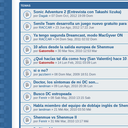
TEMAS
Sonic Adventure 2 (Entrevista con Takashi Iizuka)
por
Dagak
» 07 Dom Oct, 2012 19:09 Dom
Senile Team desarrolla un juego nuevo gratuito para
por
RACCAR
» 23 Jue Ago, 2012 17:22 Jue
Ya tengo segunda Dreamcast, modo MacGyver ON
por
RACCAR
» 04 Dom Sep, 2011 02:02 Dom
10 años desde la salida europea de Shenmue
por
Gatorrollo
» 30 Mar Nov, 2010 12:53 Mar
¿Qué hacías tal día como hoy (San Valentín) hace 10
por
Gatorrollo
» 14 Lun Feb, 2011 03:09 Lun
si o no?
por
jazzberri
» 08 Dom Mar, 2009 18:51 Dom
Doctor, los síntomas de mi DC son...
por
landman
» 09 Lun Ago, 2010 20:36 Lun
Busco DC estropeada
por
Fenrir
» 08 Sab May, 2010 13:15 Sab
Habla miembro del equipo de doblaje inglés de She
por
landman
» 21 Mié Abr, 2010 03:50 Mié
Shenmue vs Shenmue II
por
Fenrir
» 31 Mié Mar, 2010 13:17 Mié