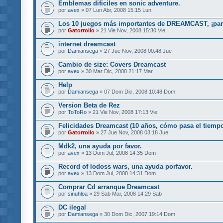
Emblemas dificiles en sonic adventure.
por
avex
» 07 Lun Abr, 2008 15:15 Lun
Los 10 juegos más importantes de DREAMCAST, ¡part
por
Gatorrollo
» 21 Vie Nov, 2008 15:30 Vie
internet dreamcast
por
Damiansega
» 27 Jue Nov, 2008 00:48 Jue
Cambio de size: Covers Dreamcast
por
avex
» 30 Mar Dic, 2008 21:17 Mar
Help
por
Damiansega
» 07 Dom Dic, 2008 10:48 Dom
Version Beta de Rez
por
ToToRo
» 21 Vie Nov, 2008 17:13 Vie
Felicidades Dreamcast (10 años, cómo pasa el tiemp
por
Gatorrollo
» 27 Jue Nov, 2008 03:18 Jue
Mdk2, una ayuda por favor.
por
avex
» 13 Dom Jul, 2008 14:35 Dom
Record of lodoss wars, una ayuda porfavor.
por
avex
» 13 Dom Jul, 2008 14:31 Dom
Comprar Cd arranque Dreamcast
por
sinuhloa
» 29 Sab Mar, 2008 14:29 Sab
DC ilegal
por
Damiansega
» 30 Dom Dic, 2007 19:14 Dom