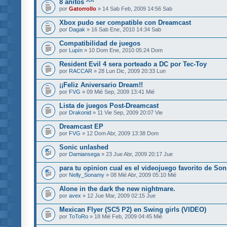
8 añitos ^^
por
Gatorrollo
» 14 Sab Feb, 2009 14:56 Sab
Xbox pudo ser compatible con Dreamcast
por
Dagak
» 16 Sab Ene, 2010 14:34 Sab
Compatibilidad de juegos
por
Lupín
» 10 Dom Ene, 2010 05:24 Dom
Resident Evil 4 sera porteado a DC por Tec-Toy
por
RACCAR
» 28 Lun Dic, 2009 20:33 Lun
¡¡Feliz Aniversario Dream!!
por
FVG
» 09 Mié Sep, 2009 13:41 Mié
Lista de juegos Post-Dreamcast
por
Drakonid
» 11 Vie Sep, 2009 20:07 Vie
Dreamcast EP
por
FVG
» 12 Dom Abr, 2009 13:38 Dom
Sonic unlashed
por
Damiansega
» 23 Jue Abr, 2009 20:17 Jue
para tu opinion cual es el videojuego favorito de Son
por
Nelly_Sonamy
» 08 Mié Abr, 2009 05:10 Mié
Alone in the dark the new nightmare.
por
avex
» 12 Jue Mar, 2009 02:15 Jue
Mexican Flyer (SC5 P2) en Swing girls (VIDEO)
por
ToToRo
» 18 Mié Feb, 2009 04:45 Mié