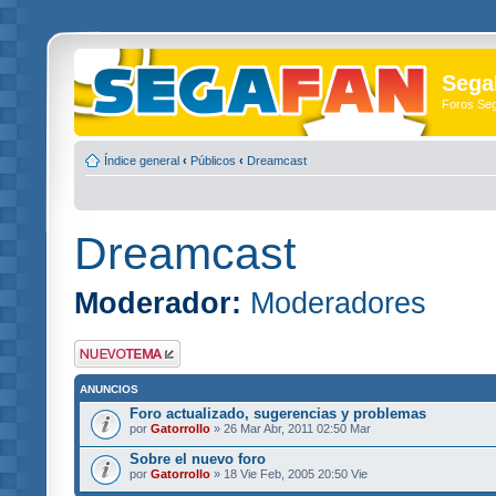
Sega
Foros Se
Índice general
‹
Públicos
‹
Dreamcast
Dreamcast
Moderador:
Moderadores
Publicar un nuevo
tema
ANUNCIOS
Foro actualizado, sugerencias y problemas
por
Gatorrollo
» 26 Mar Abr, 2011 02:50 Mar
Sobre el nuevo foro
por
Gatorrollo
» 18 Vie Feb, 2005 20:50 Vie