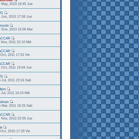
torrollo
 May, 2019 18:45 Jue
VG
 Jun, 2015 17:58 Jue
msolo
 Ene, 2013 15:06 Mar
ACCAR
 Nov, 2011 22:10 Mié
ACCAR
 Oct, 2011 17:52 Vie
ACCAR
 Oct, 2011 19:04 Jue
VG
 Jul, 2011 23:16 Sab
llem
 Jul, 2011 16:24 Mié
ndman
 Mar, 2011 19:25 Sab
ACCAR
 Nov, 2010 22:09 Jue
la
 Oct, 2010 17:28 Vie