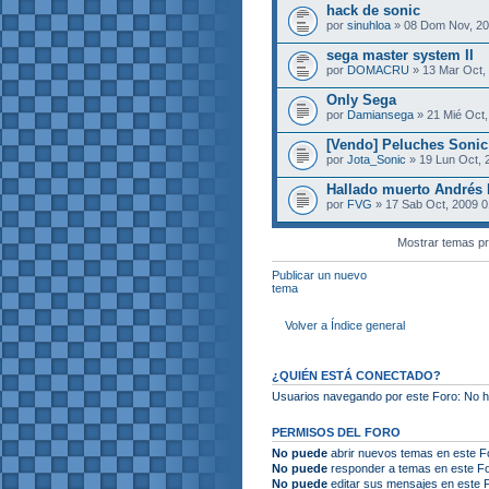
hack de sonic
por
sinuhloa
» 08 Dom Nov, 2
sega master system II
por
DOMACRU
» 13 Mar Oct,
Only Sega
por
Damiansega
» 21 Mié Oct,
[Vendo] Peluches Sonic
por
Jota_Sonic
» 19 Lun Oct, 
Hallado muerto Andrés
por
FVG
» 17 Sab Oct, 2009 0
Mostrar temas pr
Publicar un nuevo
tema
Volver a Índice general
¿QUIÉN ESTÁ CONECTADO?
Usuarios navegando por este Foro: No hay
PERMISOS DEL FORO
No puede
abrir nuevos temas en este F
No puede
responder a temas en este F
No puede
editar sus mensajes en este 