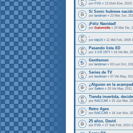
por
FVG
» 13 Dom Ene, 2019 
Si Sonic hubiese nacido 
por
landman
» 23 Mar Jun, 20
¡Feliz Navidad!
por
Gatorrollo
» 25 Mar Dic, 
.
por
kilp19
» 11 Mié Feb, 2009 
Pasando lista XD
por
J.V.R 1977
» 16 Vie Abr, 2
Gentlemen
por
landman
» 03 Lun Oct, 201
Series de TV
por
landman
» 07 Vie May, 201
¿Alguien en la acampad
por
Sallem
» 20 Vie May, 2011 
Tienda invertida, decid
por
RACCAR
» 25 Jue Mar, 20
Retro Ages
por
RACCAR
» 18 Jue Nov, 2
25 años, David
por
FVG
» 27 Sab Feb, 2010 