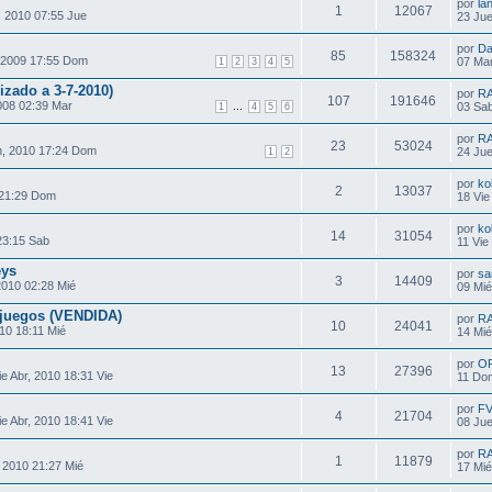
por
la
1
12067
 2010 07:55 Jue
23 Jue
por
Da
85
158324
 2009 17:55 Dom
07 Mar
1
2
3
4
5
zado a 3-7-2010)
por
R
107
191646
008 02:39 Mar
...
03 Sab
1
4
5
6
por
R
23
53024
, 2010 17:24 Dom
24 Jue
1
2
por
ko
2
13037
 21:29 Dom
18 Vie
por
ko
14
31054
23:15 Sab
11 Vie
eys
por
sa
3
14409
2010 02:28 Mié
09 Mié
 juegos (VENDIDA)
por
R
10
24041
10 18:11 Mié
14 Mié
por
O
13
27396
e Abr, 2010 18:31 Vie
11 Do
por
F
4
21704
e Abr, 2010 18:41 Vie
08 Jue
por
R
1
11879
 2010 21:27 Mié
17 Mié