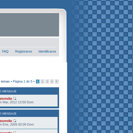
FAQ
Registrarse
Identificarse
 temas •
Página
1
de
5
•
1
2
3
4
5
O MENSAJE
torrollo
m Mar, 2012 13:59 Dom
O MENSAJE
torrollo
m Ene, 2009 00:09 Dom