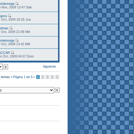
miansega
 Nov, 2009 13:47 Sab
gora
 Oct, 2009 20:26 Jue
ndman
 Oct, 2009 21:58 Mié
miansega
 Oct, 2009 13:42 Mié
ACCAR
m Oct, 2009 04:07 Dom
Siguiente
 temas •
Página
1
de
5
•
1
2
3
4
5