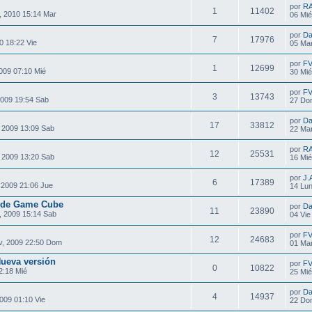
por
R
1
11402
, 2010 15:14 Mar
06 Mié
por
Da
7
17976
0 18:22 Vie
05 Mar
por
F
1
12699
009 07:10 Mié
30 Mié
por
F
3
13743
2009 19:54 Sab
27 Do
por
Da
17
33812
 2009 13:09 Sab
22 Mar
por
R
12
25531
 2009 13:20 Sab
16 Mié
por
J.
6
17389
 2009 21:06 Jue
14 Lun
s de Game Cube
por
Da
11
23890
, 2009 15:14 Sab
04 Vie
por
F
12
24683
, 2009 22:50 Dom
01 Mar
ueva versión
por
F
0
10822
2:18 Mié
25 Mié
por
Da
4
14937
009 01:10 Vie
22 Do