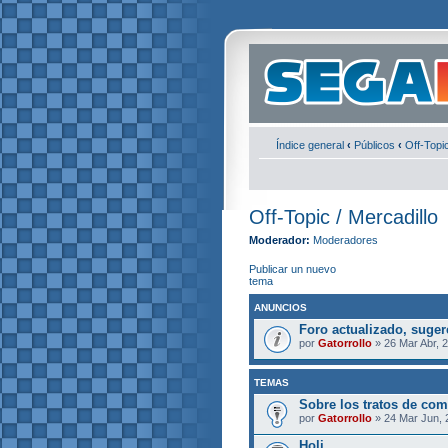
Índice general
‹
Públicos
‹
Off-Topic
Off-Topic / Mercadillo
Moderador:
Moderadores
Publicar un nuevo
tema
ANUNCIOS
Foro actualizado, suge
por
Gatorrollo
» 26 Mar Abr, 
TEMAS
Sobre los tratos de co
por
Gatorrollo
» 24 Mar Jun, 
Holi