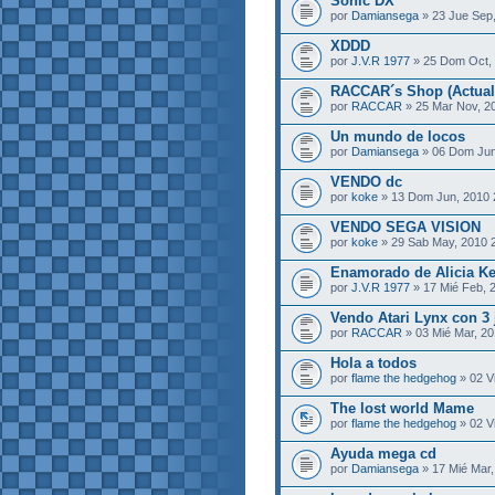
Sonic DX
por
Damiansega
» 23 Jue Sep,
XDDD
por
J.V.R 1977
» 25 Dom Oct,
RACCAR´s Shop (Actuali
por
RACCAR
» 25 Mar Nov, 2
Un mundo de locos
por
Damiansega
» 06 Dom Jun
VENDO dc
por
koke
» 13 Dom Jun, 2010
VENDO SEGA VISION
por
koke
» 29 Sab May, 2010 
Enamorado de Alicia K
por
J.V.R 1977
» 17 Mié Feb, 
Vendo Atari Lynx con 3
por
RACCAR
» 03 Mié Mar, 20
Hola a todos
por
flame the hedgehog
» 02 Vi
The lost world Mame
por
flame the hedgehog
» 02 Vi
Ayuda mega cd
por
Damiansega
» 17 Mié Mar,