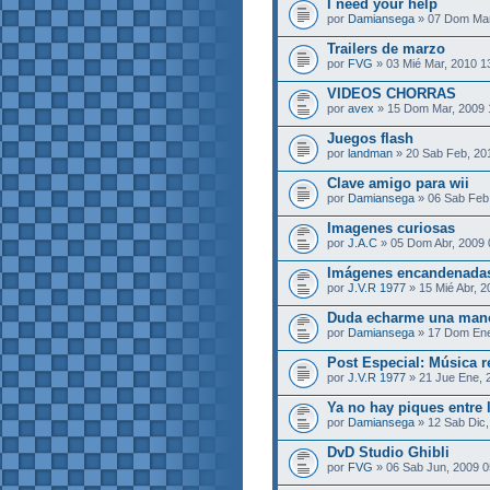
I need your help
por
Damiansega
» 07 Dom Mar
Trailers de marzo
por
FVG
» 03 Mié Mar, 2010 1
VIDEOS CHORRAS
por
avex
» 15 Dom Mar, 2009
Juegos flash
por
landman
» 20 Sab Feb, 20
Clave amigo para wii
por
Damiansega
» 06 Sab Feb
Imagenes curiosas
por
J.A.C
» 05 Dom Abr, 2009
Imágenes encandenadas
por
J.V.R 1977
» 15 Mié Abr, 2
Duda echarme una mano
por
Damiansega
» 17 Dom Ene
Post Especial: Música r
por
J.V.R 1977
» 21 Jue Ene, 
Ya no hay piques entre 
por
Damiansega
» 12 Sab Dic,
DvD Studio Ghibli
por
FVG
» 06 Sab Jun, 2009 0