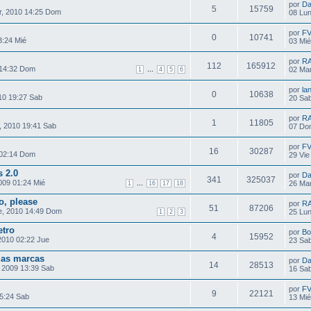
por
Da
5
15759
, 2010 14:25 Dom
08 Lun
por
F
0
10741
3:24 Mié
03 Mié
por
R
112
165912
 14:32 Dom
...
02 Mar
1
4
5
6
por
la
0
10638
10 19:27 Sab
20 Sab
por
R
1
11805
, 2010 19:41 Sab
07 Do
por
F
16
30287
 02:14 Dom
29 Vie
 2.0
por
Da
341
325037
009 01:24 Mié
...
26 Mar
1
16
17
18
, please
por
R
51
87206
, 2010 14:49 Dom
25 Lun
1
2
3
etro
por
Bo
4
15952
2010 02:22 Jue
23 Sab
las marcas
por
Da
14
28513
 2009 13:39 Sab
16 Sab
por
F
9
22121
5:24 Sab
13 Mié