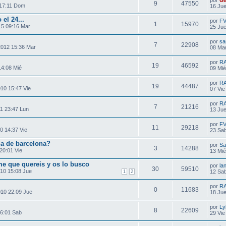
por
Ga
9
47550
17:11 Dom
16 Jue
el 24...
por
F
1
15970
15 09:16 Mar
25 Jue
por
sa
7
22908
2012 15:36 Mar
08 Mar
por
R
19
46592
14:08 Mié
09 Mié
por
R
19
44487
010 15:47 Vie
07 Vie
por
R
7
21216
1 23:47 Lun
13 Jue
por
F
11
29218
0 14:37 Vie
23 Sab
a de barcelona?
por
Sa
3
14288
20:01 Vie
13 Mié
me que quereis y os lo busco
por
la
30
59510
10 15:08 Jue
12 Sab
1
2
por
R
0
11683
010 22:09 Jue
18 Jue
por
Ly
8
22609
16:01 Sab
29 Vie