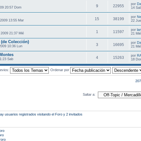
por
Da
9
22955
009 20:57 Dom
14 Sab
por
Ne
15
38199
 2009 13:55 Mar
22 Jue
por
la
1
11597
 2009 21:37 Mié
21 Mié
 (de Colección)
por
Da
3
16695
2009 10:36 Lun
21 Mié
 Montes
por
R
4
15263
1:23 Sab
18 Do
evios:
Ordenar por
207
Saltar a:
 usuarios registrados visitando el Foro y 2 invitados
oro
oro
Foro