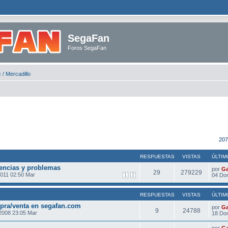
SegaFan
Foros SegaFan
 / Mercadillo
207
RESPUESTAS
VISTAS
ÚLTIM
rencias y problemas
por
Ga
29
279229
2011 02:50 Mar
04 Do
1
2
RESPUESTAS
VISTAS
ÚLTIM
mpra/venta en segafan.com
por
Ga
9
24788
2008 23:05 Mar
18 Do