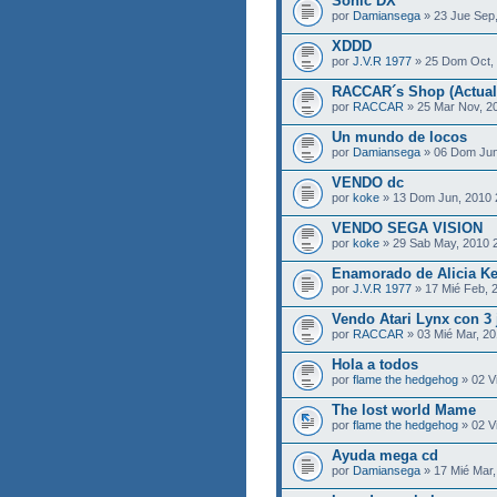
Sonic DX
por
Damiansega
» 23 Jue Sep,
XDDD
por
J.V.R 1977
» 25 Dom Oct,
RACCAR´s Shop (Actuali
por
RACCAR
» 25 Mar Nov, 2
Un mundo de locos
por
Damiansega
» 06 Dom Jun
VENDO dc
por
koke
» 13 Dom Jun, 2010
VENDO SEGA VISION
por
koke
» 29 Sab May, 2010 
Enamorado de Alicia K
por
J.V.R 1977
» 17 Mié Feb, 
Vendo Atari Lynx con 3
por
RACCAR
» 03 Mié Mar, 20
Hola a todos
por
flame the hedgehog
» 02 Vi
The lost world Mame
por
flame the hedgehog
» 02 Vi
Ayuda mega cd
por
Damiansega
» 17 Mié Mar,