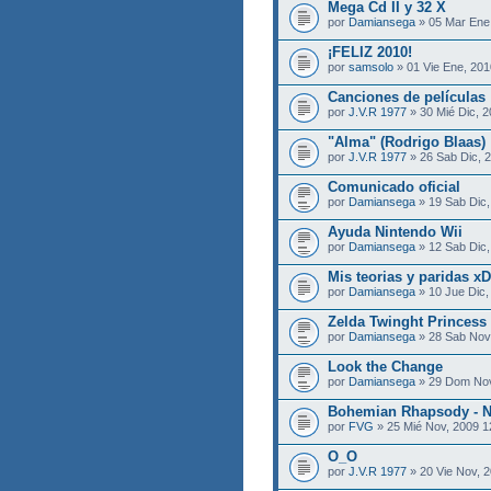
Mega Cd II y 32 X
por
Damiansega
» 05 Mar Ene
¡FELIZ 2010!
por
samsolo
» 01 Vie Ene, 201
Canciones de películas
por
J.V.R 1977
» 30 Mié Dic, 2
"Alma" (Rodrigo Blaas)
por
J.V.R 1977
» 26 Sab Dic, 
Comunicado oficial
por
Damiansega
» 19 Sab Dic,
Ayuda Nintendo Wii
por
Damiansega
» 12 Sab Dic,
Mis teorias y paridas xD
por
Damiansega
» 10 Jue Dic,
Zelda Twinght Princes
por
Damiansega
» 28 Sab Nov
Look the Change
por
Damiansega
» 29 Dom Nov
Bohemian Rhapsody - N
por
FVG
» 25 Mié Nov, 2009 1
O_O
por
J.V.R 1977
» 20 Vie Nov, 2