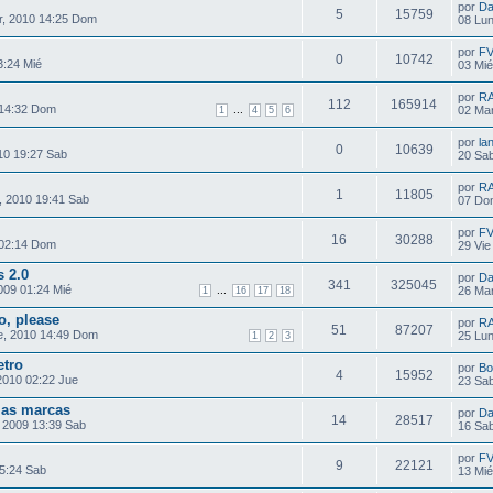
por
Da
5
15759
, 2010 14:25 Dom
08 Lun
por
F
0
10742
3:24 Mié
03 Mié
por
R
112
165914
 14:32 Dom
...
02 Mar
1
4
5
6
por
la
0
10639
10 19:27 Sab
20 Sab
por
R
1
11805
, 2010 19:41 Sab
07 Do
por
F
16
30288
 02:14 Dom
29 Vie
 2.0
por
Da
341
325045
009 01:24 Mié
...
26 Mar
1
16
17
18
, please
por
R
51
87207
, 2010 14:49 Dom
25 Lun
1
2
3
etro
por
Bo
4
15952
2010 02:22 Jue
23 Sab
las marcas
por
Da
14
28517
 2009 13:39 Sab
16 Sab
por
F
9
22121
5:24 Sab
13 Mié