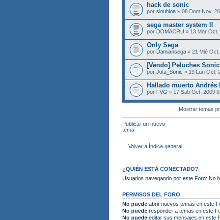
hack de sonic
por
sinuhloa
» 08 Dom Nov, 2
sega master system II
por
DOMACRU
» 13 Mar Oct,
Only Sega
por
Damiansega
» 21 Mié Oct,
[Vendo] Peluches Sonic
por
Jota_Sonic
» 19 Lun Oct, 
Hallado muerto Andrés
por
FVG
» 17 Sab Oct, 2009 0
Mostrar temas pr
Publicar un nuevo
tema
Volver a Índice general
¿QUIÉN ESTÁ CONECTADO?
Usuarios navegando por este Foro: No hay
PERMISOS DEL FORO
No puede
abrir nuevos temas en este F
No puede
responder a temas en este F
No puede
editar sus mensajes en este 