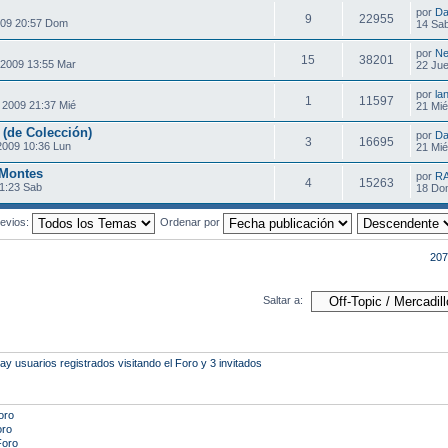
por
Da
9
22955
009 20:57 Dom
14 Sab
por
Ne
15
38201
 2009 13:55 Mar
22 Jue
por
la
1
11597
 2009 21:37 Mié
21 Mié
 (de Colección)
por
Da
3
16695
2009 10:36 Lun
21 Mié
 Montes
por
R
4
15263
1:23 Sab
18 Do
evios:
Ordenar por
207
Saltar a:
 usuarios registrados visitando el Foro y 3 invitados
oro
oro
Foro