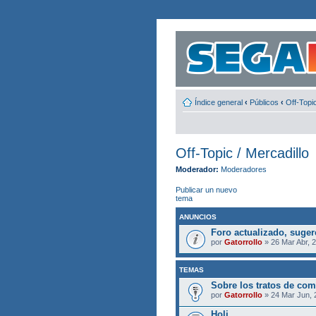
Índice general
‹
Públicos
‹
Off-Topic
Off-Topic / Mercadillo
Moderador:
Moderadores
Publicar un nuevo
tema
ANUNCIOS
Foro actualizado, suge
por
Gatorrollo
» 26 Mar Abr, 
TEMAS
Sobre los tratos de co
por
Gatorrollo
» 24 Mar Jun, 
Holi