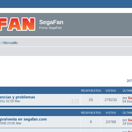
SegaFan
Foros SegaFan
 / Mercadillo
207
RESPUESTAS
VISTAS
ÚLTIM
rencias y problemas
por
Ga
29
279230
2011 02:50 Mar
04 Do
1
2
RESPUESTAS
VISTAS
ÚLTIM
mpra/venta en segafan.com
por
Ga
9
24788
2008 23:05 Mar
18 Do