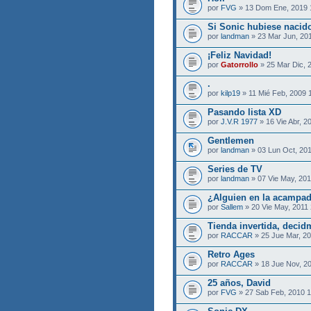
por
FVG
» 13 Dom Ene, 2019 
Si Sonic hubiese nacido 
por
landman
» 23 Mar Jun, 20
¡Feliz Navidad!
por
Gatorrollo
» 25 Mar Dic, 
.
por
kilp19
» 11 Mié Feb, 2009 
Pasando lista XD
por
J.V.R 1977
» 16 Vie Abr, 2
Gentlemen
por
landman
» 03 Lun Oct, 201
Series de TV
por
landman
» 07 Vie May, 201
¿Alguien en la acampad
por
Sallem
» 20 Vie May, 2011 
Tienda invertida, decid
por
RACCAR
» 25 Jue Mar, 20
Retro Ages
por
RACCAR
» 18 Jue Nov, 2
25 años, David
por
FVG
» 27 Sab Feb, 2010 