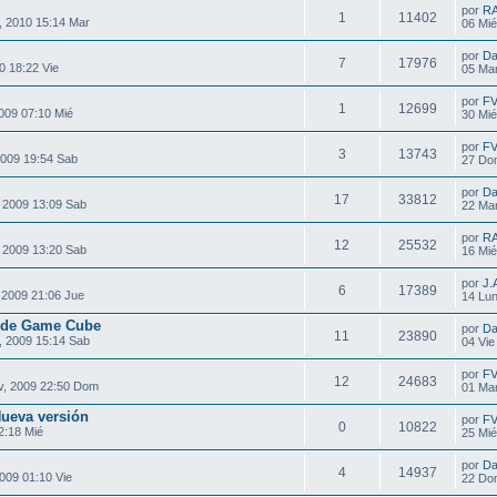
por
R
1
11402
, 2010 15:14 Mar
06 Mié
por
Da
7
17976
0 18:22 Vie
05 Mar
por
F
1
12699
009 07:10 Mié
30 Mié
por
F
3
13743
2009 19:54 Sab
27 Do
por
Da
17
33812
 2009 13:09 Sab
22 Mar
por
R
12
25532
 2009 13:20 Sab
16 Mié
por
J.
6
17389
 2009 21:06 Jue
14 Lun
s de Game Cube
por
Da
11
23890
, 2009 15:14 Sab
04 Vie
por
F
12
24683
, 2009 22:50 Dom
01 Mar
ueva versión
por
F
0
10822
2:18 Mié
25 Mié
por
Da
4
14937
009 01:10 Vie
22 Do