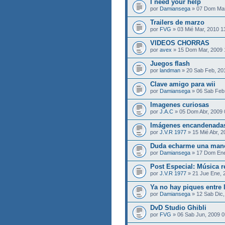
I need your help
por
Damiansega
» 07 Dom Mar
Trailers de marzo
por
FVG
» 03 Mié Mar, 2010 1
VIDEOS CHORRAS
por
avex
» 15 Dom Mar, 2009
Juegos flash
por
landman
» 20 Sab Feb, 20
Clave amigo para wii
por
Damiansega
» 06 Sab Feb
Imagenes curiosas
por
J.A.C
» 05 Dom Abr, 2009
Imágenes encandenadas
por
J.V.R 1977
» 15 Mié Abr, 2
Duda echarme una mano
por
Damiansega
» 17 Dom Ene
Post Especial: Música r
por
J.V.R 1977
» 21 Jue Ene, 
Ya no hay piques entre 
por
Damiansega
» 12 Sab Dic,
DvD Studio Ghibli
por
FVG
» 06 Sab Jun, 2009 0