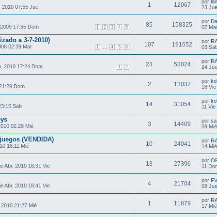
por
la
1
12067
 2010 07:55 Jue
23 Jue
por
Da
85
158325
 2009 17:55 Dom
07 Mar
1
2
3
4
5
zado a 3-7-2010)
por
R
107
191652
008 02:39 Mar
...
03 Sab
1
4
5
6
por
R
23
53024
, 2010 17:24 Dom
24 Jue
1
2
por
ko
2
13037
 21:29 Dom
18 Vie
por
ko
14
31054
23:15 Sab
11 Vie
eys
por
sa
3
14409
2010 02:28 Mié
09 Mié
 juegos (VENDIDA)
por
R
10
24041
10 18:11 Mié
14 Mié
por
O
13
27396
e Abr, 2010 18:31 Vie
11 Do
por
F
4
21704
e Abr, 2010 18:41 Vie
08 Jue
por
R
1
11879
 2010 21:27 Mié
17 Mié