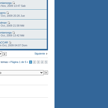
miansega
 Nov, 2009 13:47 Sab
gora
 Oct, 2009 20:26 Jue
ndman
 Oct, 2009 21:58 Mié
miansega
 Oct, 2009 13:42 Mié
ACCAR
m Oct, 2009 04:07 Dom
Siguiente
 temas •
Página
1
de
5
•
1
2
3
4
5