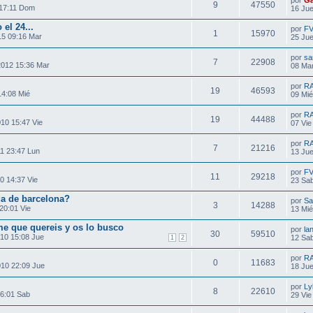
por
Ga
9
47550
17:11 Dom
16 Jue
el 24...
por
F
1
15970
15 09:16 Mar
25 Jue
por
sa
7
22908
2012 15:36 Mar
08 Mar
por
R
19
46593
14:08 Mié
09 Mié
por
R
19
44488
010 15:47 Vie
07 Vie
por
R
7
21216
1 23:47 Lun
13 Jue
por
F
11
29218
0 14:37 Vie
23 Sab
a de barcelona?
por
Sa
3
14288
20:01 Vie
13 Mié
me que quereis y os lo busco
por
la
30
59510
10 15:08 Jue
12 Sab
1
2
por
R
0
11683
010 22:09 Jue
18 Jue
por
Ly
8
22610
16:01 Sab
29 Vie