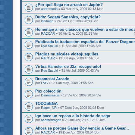
¿Por qué Sega no arrasó en Japón?
por
andromeda
» 03 Mar Nov, 2009 02:13 Mar
Duda: Segata Sanshiro, copyright?
por
landman
» 24 Sab Oct, 2009 20:30 Sab
Homenaje a los clasicos que vuelven a estar de mod
por
RACCAR
» 30 Vie Ene, 2009 01:33 Vie
Publicada la traducción española del Panzer Drago
por
Ryo Suzuki
» 11 Sab Jul, 2009 17:38 Sab
Plagios musicales videojueguiles
por
RACCAR
» 13 Jue Ago, 2009 18:56 Jue
Virtua Hamster de 32x ¡recuperado!
por
Ryo Suzuki
» 31 Vie Jul, 2009 00:43 Vie
Dreamcast Arcade
por
FVG
» 02 Sab May, 2009 21:55 Sab
Psx colección
por
Damiansega
» 17 Vie Abr, 2009 20:54 Vie
TODOSEGA
por
Rager_NR
» 07 Dom Jun, 2009 01:08 Dom
Ign hace un repaso a la historia de sega
por
ashthedragon
» 23 Jue Abr, 2009 12:39 Jue
Ahora se porque Game Boy vencio a Game Gear...
por
RACCAR
» 19 Dom Abr, 2009 00:04 Dom