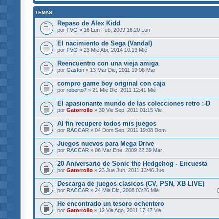
TEMAS
Repaso de Alex Kidd
por
FVG
» 16 Lun Feb, 2009 16:20 Lun
El nacimiento de Sega (Vandal)
por
FVG
» 23 Mié Abr, 2014 10:13 Mié
Reencuentro con una vieja amiga
por
Gaston
» 13 Mar Dic, 2011 19:06 Mar
compro game boy original con caja
por
roberto7
» 21 Mié Dic, 2011 12:41 Mié
El apasionante mundo de las colecciones retro :-D
por
Gatorrollo
» 30 Vie Sep, 2011 01:15 Vie
Al fin recupere todos mis juegos
por
RACCAR
» 04 Dom Sep, 2011 19:08 Dom
Juegos nuevos para Mega Drive
por
RACCAR
» 06 Mar Ene, 2009 22:39 Mar
20 Aniversario de Sonic the Hedgehog - Encuesta
por
Gatorrollo
» 23 Jue Jun, 2011 13:46 Jue
Descarga de juegos clasicos (CV, PSN, XB LIVE)
por
RACCAR
» 24 Mié Dic, 2008 03:26 Mié
He encontrado un tesoro ochentero
por
Gatorrollo
» 12 Vie Ago, 2011 17:47 Vie