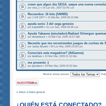
creen que algun dia SEGA, saque una nueva consol
por
vico_c
» 24 Lun Dic, 2007 02:46 Lun
Recuerdos: 16 bits (SN/MD)
por
J.V.R 1977
» 15 Mié Abr, 2009 00:16 Mié
ayuda sonic 3 del sega genesis
por
kayito999
» 01 Lun Sep, 2008 09:38 Lun
Ayuda Yabause (emulador)-Radiant Silvergun quemar
por
ttestarbuck
» 18 Mié Feb, 2009 16:57 Mié
Necesito que me recomienden juegos de coches d
por
Jacky-Bryant
» 09 Lun Mar, 2009 23:09 Lun
Conocíais esta megadrive? (AtGames)
por
landman
» 10 Mar Mar, 2009 01:16 Mar
me presento :)
por
jazzberri
» 03 Mar Mar, 2009 03:53 Mar
Mostrar temas previos:
Ord
Publicar un nuevo
tema
Volver a Índice general
¿QUIÉN ESTÁ CONECTADO?