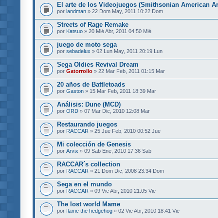
El arte de los Videojuegos (Smithsonian American A
por
landman
» 22 Dom May, 2011 10:22 Dom
Streets of Rage Remake
por
Katsuo
» 20 Mié Abr, 2011 04:50 Mié
juego de moto sega
por
sebadelux
» 02 Lun May, 2011 20:19 Lun
Sega Oldies Revival Dream
por
Gatorrollo
» 22 Mar Feb, 2011 01:15 Mar
20 años de Battletoads
por
Gaston
» 15 Mar Feb, 2011 18:39 Mar
Análisis: Dune (MCD)
por
ORD
» 07 Mar Dic, 2010 12:08 Mar
Restaurando juegos
por
RACCAR
» 25 Jue Feb, 2010 00:52 Jue
Mi colección de Genesis
por
Arvix
» 09 Sab Ene, 2010 17:36 Sab
RACCAR´s collection
por
RACCAR
» 21 Dom Dic, 2008 23:34 Dom
Sega en el mundo
por
RACCAR
» 09 Vie Abr, 2010 21:05 Vie
The lost world Mame
por
flame the hedgehog
» 02 Vie Abr, 2010 18:41 Vie