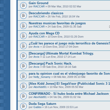
Gain Ground
por
RACCAR
» 09 Mar Mar, 2010 02:02 Mar
Descubriendo clasicos
por
RACCAR
» 26 Vie Feb, 2010 16:04 Vie
Nuestras musicas favoritas de juegos
por
RACCAR
» 24 Sab Ene, 2009 01:35 Sab
Ayuda con Mega CD
por
RACCAR
» 10 Dom Ene, 2010 01:26 Dom
¿Cuál les parece el juego más terrorifico de Genesis
por
Arvix
» 10 Dom Ene, 2010 17:04 Dom
[Descarga] Ultimate Mortal Kombat Trilogy.
por
Arvix
» 11 Lun Ene, 2010 17:14 Lun
[Descarga] Pack Sonic Hack.
por
Arvix
» 09 Sab Ene, 2010 18:16 Sab
para tu opinion cual es el videojuego favorito de Son
por
Nelly_Sonamy
» 08 Mié Abr, 2009 05:10 Mié
[Alex Kidd Jones] El SegaVisor (Publicidad Sonic 3 1
por
AlexKidd91
» 10 Mar Nov, 2009 05:50 Mar
CONFIRMADO - Sí hubo boda entre Michael Jackson 
por
AlexKidd91
» 04 Vie Dic, 2009 01:02 Vie
Duda Sega Saturn
por
Gabbo
» 16 Lun Nov, 2009 15:53 Lun