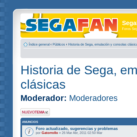
Sega
Foros Se
Índice general
‹
Públicos
‹
Historia de Sega, emulación y consolas clásic
Historia de Sega, em
clásicas
Moderador:
Moderadores
Publicar un nuevo
tema
ANUNCIOS
Foro actualizado, sugerencias y problemas
por
Gatorrollo
» 26 Mar Abr, 2011 02:50 Mar