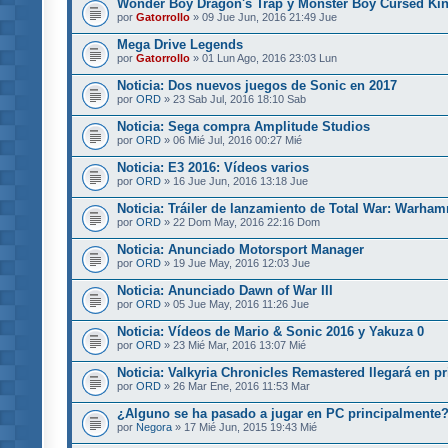
Wonder Boy Dragon's Trap y Monster Boy Cursed K
por
Gatorrollo
» 09 Jue Jun, 2016 21:49 Jue
Mega Drive Legends
por
Gatorrollo
» 01 Lun Ago, 2016 23:03 Lun
Noticia: Dos nuevos juegos de Sonic en 2017
por
ORD
» 23 Sab Jul, 2016 18:10 Sab
Noticia: Sega compra Amplitude Studios
por
ORD
» 06 Mié Jul, 2016 00:27 Mié
Noticia: E3 2016: Vídeos varios
por
ORD
» 16 Jue Jun, 2016 13:18 Jue
Noticia: Tráiler de lanzamiento de Total War: Warha
por
ORD
» 22 Dom May, 2016 22:16 Dom
Noticia: Anunciado Motorsport Manager
por
ORD
» 19 Jue May, 2016 12:03 Jue
Noticia: Anunciado Dawn of War III
por
ORD
» 05 Jue May, 2016 11:26 Jue
Noticia: Vídeos de Mario & Sonic 2016 y Yakuza 0
por
ORD
» 23 Mié Mar, 2016 13:07 Mié
Noticia: Valkyria Chronicles Remastered llegará en p
por
ORD
» 26 Mar Ene, 2016 11:53 Mar
¿Alguno se ha pasado a jugar en PC principalmente
por
Negora
» 17 Mié Jun, 2015 19:43 Mié