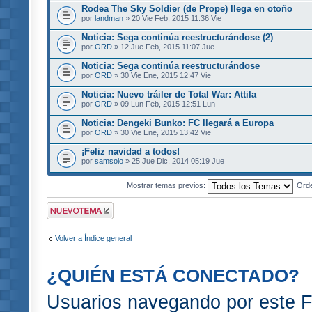
Rodea The Sky Soldier (de Prope) llega en otoño
por
landman
» 20 Vie Feb, 2015 11:36 Vie
Noticia: Sega continúa reestructurándose (2)
por
ORD
» 12 Jue Feb, 2015 11:07 Jue
Noticia: Sega continúa reestructurándose
por
ORD
» 30 Vie Ene, 2015 12:47 Vie
Noticia: Nuevo tráiler de Total War: Attila
por
ORD
» 09 Lun Feb, 2015 12:51 Lun
Noticia: Dengeki Bunko: FC llegará a Europa
por
ORD
» 30 Vie Ene, 2015 13:42 Vie
¡Feliz navidad a todos!
por
samsolo
» 25 Jue Dic, 2014 05:19 Jue
Mostrar temas previos:
Ord
Publicar un nuevo
tema
Volver a Índice general
¿QUIÉN ESTÁ CONECTADO?
Usuarios navegando por este F