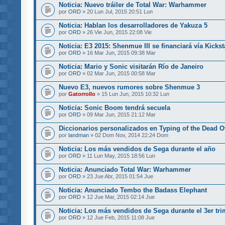
Noticia: Nuevo tráiler de Total War: Warhammer
por
ORD
» 20 Lun Jul, 2015 20:51 Lun
Noticia: Hablan los desarrolladores de Yakuza 5
por
ORD
» 26 Vie Jun, 2015 22:08 Vie
Noticia: E3 2015: Shenmue III se financiará vía Kickst
por
ORD
» 16 Mar Jun, 2015 09:38 Mar
Noticia: Mario y Sonic visitarán Río de Janeiro
por
ORD
» 02 Mar Jun, 2015 00:58 Mar
Nuevo E3, nuevos rumores sobre Shenmue 3
por
Gatorrollo
» 15 Lun Jun, 2015 10:32 Lun
Noticia: Sonic Boom tendrá secuela
por
ORD
» 09 Mar Jun, 2015 21:12 Mar
Diccionarios personalizados en Typing of the Dead Ov
por
landman
» 02 Dom Nov, 2014 22:24 Dom
Noticia: Los más vendidos de Sega durante el año
por
ORD
» 11 Lun May, 2015 18:56 Lun
Noticia: Anunciado Total War: Warhammer
por
ORD
» 23 Jue Abr, 2015 01:54 Jue
Noticia: Anunciado Tembo the Badass Elephant
por
ORD
» 12 Jue Mar, 2015 02:14 Jue
Noticia: Los más vendidos de Sega durante el 3er tri
por
ORD
» 12 Jue Feb, 2015 11:08 Jue