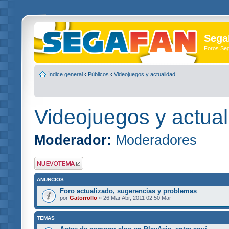
Sega
Foros Se
Índice general
‹
Públicos
‹
Videojuegos y actualidad
Videojuegos y actual
Moderador:
Moderadores
Publicar un nuevo
tema
ANUNCIOS
Foro actualizado, sugerencias y problemas
por
Gatorrollo
» 26 Mar Abr, 2011 02:50 Mar
TEMAS