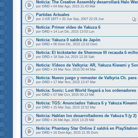
Noticia: The Creative Assembly desarrollará Halo War
por
ORD
» 04 Mar Ago, 2015 21:43 Mar
Partidas Actuales
por
J.V.R 1977
» 20 Jue Sep, 2007 22:29 Jue
Noticia: Primer vídeo de Yakuza 6
por
ORD
» 14 Lun Dic, 2015 13:53 Lun
Noticia: Yakuza 0 saldrá de Japón
por
ORD
» 06 Dom Dic, 2015 13:10 Dom
Noticia: El kickstarter de Shenmue III recauda 6 mill
por
ORD
» 18 Sab Jul, 2015 12:26 Sab
Noticia: Vídeos de Valkyria: AR, Yakuza Kiwami y So
por
ORD
» 24 Mar Nov, 2015 00:44 Mar
Noticia: Nuevo juego y remaster de Valkyria Ch. para
por
ORD
» 17 Mar Nov, 2015 13:47 Mar
Noticia: Sonic: Lost World llegará a los ordenadores
por
ORD
» 07 Mié Oct, 2015 00:13 Mié
Noticia: TGS: Anunciados Yakuza 6 y Yakuza Kiwami
por
ORD
» 15 Mar Sep, 2015 22:52 Mar
Noticia: Hablan los desarrolladores de Yakuza 5 (y 2)
por
ORD
» 26 Mié Ago, 2015 13:29 Mié
Noticia: Phantasy Star Online 2 saldrá en PlayStation
por
ORD
» 16 Dom Ago, 2015 21:35 Dom