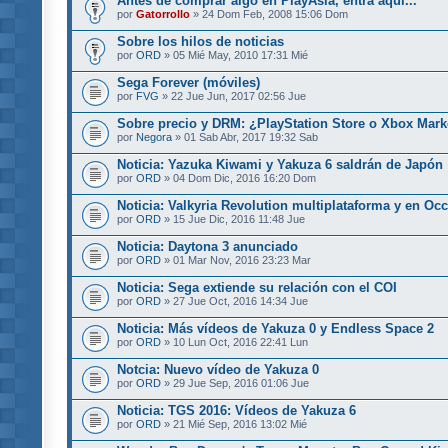
Antes de comprar algo en PlayAsia, entra aquí...
por
Gatorrollo
» 24 Dom Feb, 2008 15:06 Dom
Sobre los hilos de noticias
por
ORD
» 05 Mié May, 2010 17:31 Mié
Sega Forever (móviles)
por
FVG
» 22 Jue Jun, 2017 02:56 Jue
Sobre precio y DRM: ¿PlayStation Store o Xbox Mark
por
Negora
» 01 Sab Abr, 2017 19:32 Sab
Noticia: Yazuka Kiwami y Yakuza 6 saldrán de Japón
por
ORD
» 04 Dom Dic, 2016 16:20 Dom
Noticia: Valkyria Revolution multiplataforma y en Oc
por
ORD
» 15 Jue Dic, 2016 11:48 Jue
Noticia: Daytona 3 anunciado
por
ORD
» 01 Mar Nov, 2016 23:23 Mar
Noticia: Sega extiende su relación con el COI
por
ORD
» 27 Jue Oct, 2016 14:34 Jue
Noticia: Más vídeos de Yakuza 0 y Endless Space 2
por
ORD
» 10 Lun Oct, 2016 22:41 Lun
Notcia: Nuevo vídeo de Yakuza 0
por
ORD
» 29 Jue Sep, 2016 01:06 Jue
Noticia: TGS 2016: Vídeos de Yakuza 6
por
ORD
» 21 Mié Sep, 2016 13:02 Mié