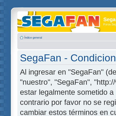
Sega
Foros Se
Índice general
SegaFan - Condicion
Al ingresar en "SegaFan" (de
"nuestro", "SegaFan", "http:
estar legalmente sometido a 
contrario por favor no se re
cambiar estos términos en c