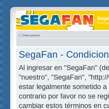
Sega
Foros Se
Índice general
SegaFan - Condicion
Al ingresar en "SegaFan" (de
"nuestro", "SegaFan", "http:
estar legalmente sometido a 
contrario por favor no se re
cambiar estos términos en c