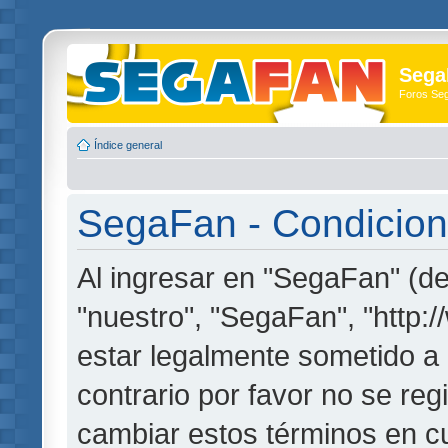
Sega
Foros Se
Índice general
SegaFan - Condicion
Al ingresar en "SegaFan" (de
"nuestro", "SegaFan", "http:
estar legalmente sometido a 
contrario por favor no se re
cambiar estos términos en c