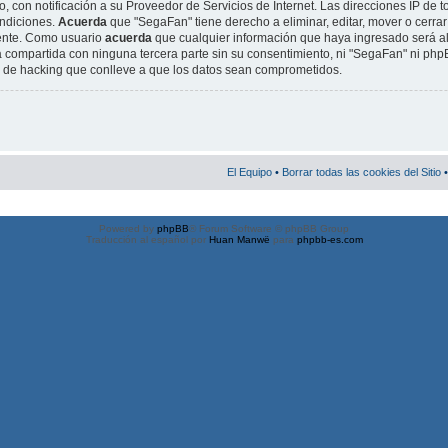
, con notificación a su Proveedor de Servicios de Internet. Las direcciones IP de t
ondiciones.
Acuerda
que "SegaFan" tiene derecho a eliminar, editar, mover o cerrar
ente. Como usuario
acuerda
que cualquier información que haya ingresado será 
 compartida con ninguna tercera parte sin su consentimiento, ni "SegaFan" ni ph
o de hacking que conlleve a que los datos sean comprometidos.
El Equipo
•
Borrar todas las cookies del Sitio
•
Powered by
phpBB
® Forum Software © phpBB Group
Traducción al español por
Huan Manwë
para
phpbb-es.com