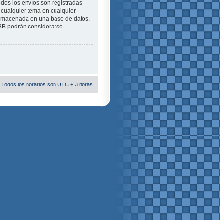
odos los envíos son registradas
 cualquier tema en cualquier
almacenada en una base de datos.
pBB podrán considerarse
 Todos los horarios son UTC + 3 horas