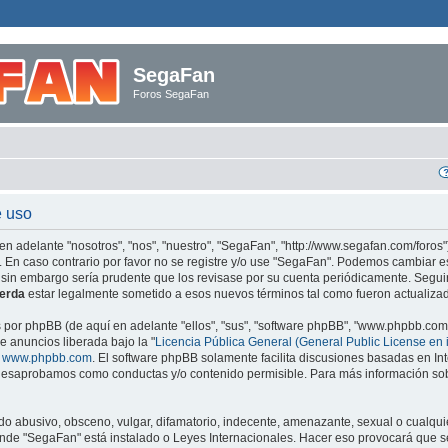
SegaFan
Foros SegaFan
e uso
en adelante "nosotros", "nos", "nuestro", "SegaFan", "http://www.segafan.com/foros"
. En caso contrario por favor no se registre y/o use "SegaFan". Podemos cambiar e
 sin embargo sería prudente que los revisase por su cuenta periódicamente. Segu
erda
estar legalmente sometido a esos nuevos términos tal como fueron actualiza
s por phpBB (de aquí en adelante "ellos", "sus", "software phpBB", "www.phpbb.co
e anuncios liberada bajo la "
Licencia Pública General (General Public License en 
e
www.phpbb.com
. El software phpBB solamente facilita discusiones basadas en Int
esaprobamos como conductas y/o contenido permisible. Para más información sobr
o abusivo, obsceno, vulgar, difamatorio, indecente, amenazante, sexual o cualquie
 donde "SegaFan" está instalado o Leyes Internacionales. Hacer eso provocará qu