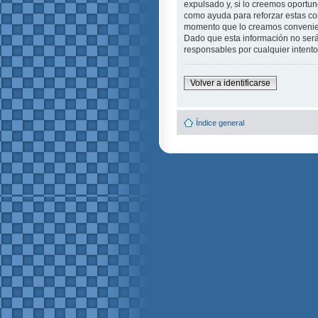
expulsado y, si lo creemos oportuno
como ayuda para reforzar estas c
momento que lo creamos conveni
Dado que esta información no será
responsables por cualquier intent
Volver a identificarse
Índice general