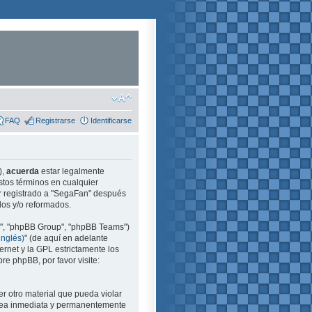
FAQ
Registrarse
Identificarse
),
acuerda
estar legalmente
stos términos en cualquier
ir registrado a "SegaFan" después
dos y/o reformados.
m", "phpBB Group", "phpBB Teams")
inglés)
" (de aquí en adelante
ernet y la GPL estrictamente los
e phpBB, por favor visite:
r otro material que pueda violar
e sea inmediata y permanentemente