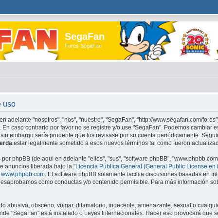
SegaFan
Foros SegaFan
e uso
en adelante "nosotros", "nos", "nuestro", "SegaFan", "http://www.segafan.com/foros"
. En caso contrario por favor no se registre y/o use "SegaFan". Podemos cambiar e
 sin embargo sería prudente que los revisase por su cuenta periódicamente. Segu
erda
estar legalmente sometido a esos nuevos términos tal como fueron actualiza
s por phpBB (de aquí en adelante "ellos", "sus", "software phpBB", "www.phpbb.co
e anuncios liberada bajo la "
Licencia Pública General (General Public License en 
e
www.phpbb.com
. El software phpBB solamente facilita discusiones basadas en Int
esaprobamos como conductas y/o contenido permisible. Para más información sobr
o abusivo, obsceno, vulgar, difamatorio, indecente, amenazante, sexual o cualquie
 donde "SegaFan" está instalado o Leyes Internacionales. Hacer eso provocará qu