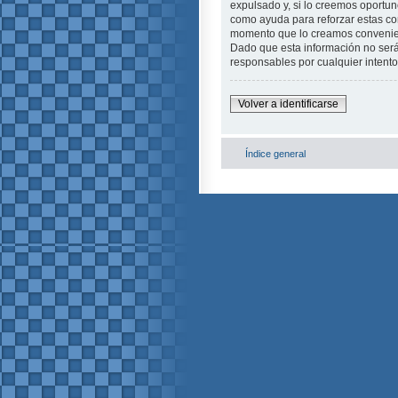
expulsado y, si lo creemos oportuno
como ayuda para reforzar estas c
momento que lo creamos conveni
Dado que esta información no será
responsables por cualquier intent
Volver a identificarse
Índice general