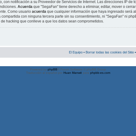
, con notificación a su Proveedor de Servicios de Internet. Las direcciones IP de t
ondiciones.
Acuerda
que "SegaFan" tiene derecho a eliminar, editar, mover o cerrar
ente. Como usuario
acuerda
que cualquier información que haya ingresado será 
 compartida con ninguna tercera parte sin su consentimiento, ni "SegaFan" ni ph
o de hacking que conlleve a que los datos sean comprometidos.
El Equipo
•
Borrar todas las cookies del Sitio
•
Powered by
phpBB
® Forum Software © phpBB Group
Traducción al español por
Huan Manwë
para
phpbb-es.com