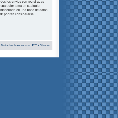
odos los envíos son registradas
 cualquier tema en cualquier
almacenada en una base de datos.
pBB podrán considerarse
 Todos los horarios son UTC + 3 horas