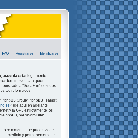
FAQ
Registrarse
Identificarse
),
acuerda
estar legalmente
stos términos en cualquier
ir registrado a "SegaFan" después
dos y/o reformados.
m", "phpBB Group", "phpBB Teams")
inglés)
" (de aquí en adelante
ernet y la GPL estrictamente los
e phpBB, por favor visite:
r otro material que pueda violar
e sea inmediata y permanentemente