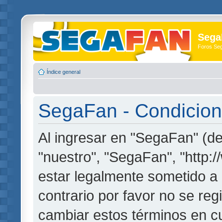
Sega
Foros Se
Índice general
SegaFan - Condicion
Al ingresar en "SegaFan" (de
"nuestro", "SegaFan", "http:
estar legalmente sometido a 
contrario por favor no se re
cambiar estos términos en c