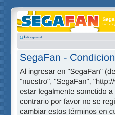
Sega
Foros Se
Índice general
SegaFan - Condicion
Al ingresar en "SegaFan" (de
"nuestro", "SegaFan", "http:
estar legalmente sometido a 
contrario por favor no se re
cambiar estos términos en c