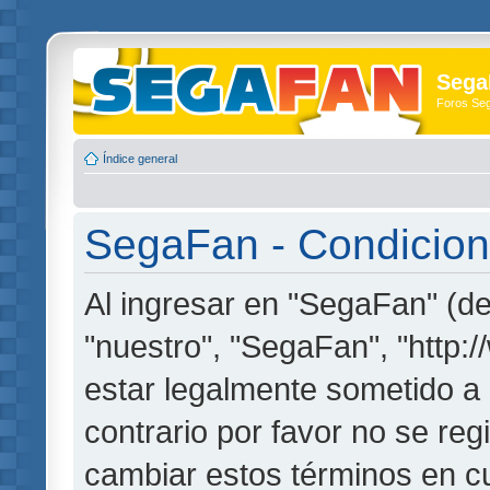
Sega
Foros Se
Índice general
SegaFan - Condicion
Al ingresar en "SegaFan" (de
"nuestro", "SegaFan", "http:
estar legalmente sometido a 
contrario por favor no se re
cambiar estos términos en c