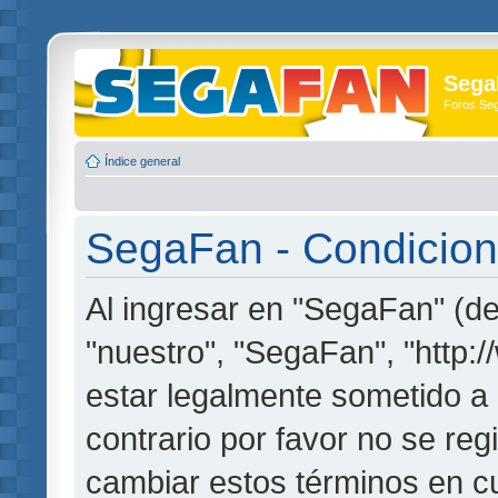
Sega
Foros Se
Índice general
SegaFan - Condicion
Al ingresar en "SegaFan" (de
"nuestro", "SegaFan", "http:
estar legalmente sometido a 
contrario por favor no se re
cambiar estos términos en c