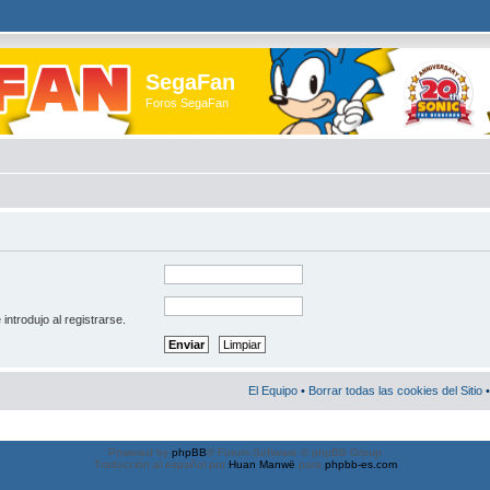
SegaFan
Foros SegaFan
introdujo al registrarse.
El Equipo
•
Borrar todas las cookies del Sitio
•
Powered by
phpBB
® Forum Software © phpBB Group
Traducción al español por
Huan Manwë
para
phpbb-es.com