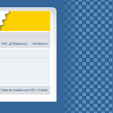
FAQ
Registrarse
Identificarse
 Todos los horarios son UTC + 3 horas