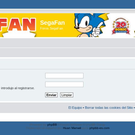
SegaFan
Foros SegaFan
introdujo al registrarse.
El Equipo
•
Borrar todas las cookies del Sitio
•
Powered by
phpBB
® Forum Software © phpBB Group
Traducción al español por
Huan Manwë
para
phpbb-es.com