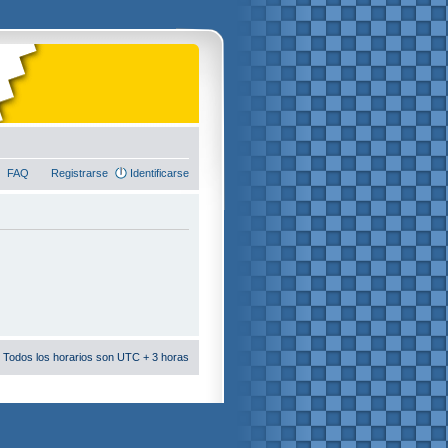
FAQ
Registrarse
Identificarse
 Todos los horarios son UTC + 3 horas