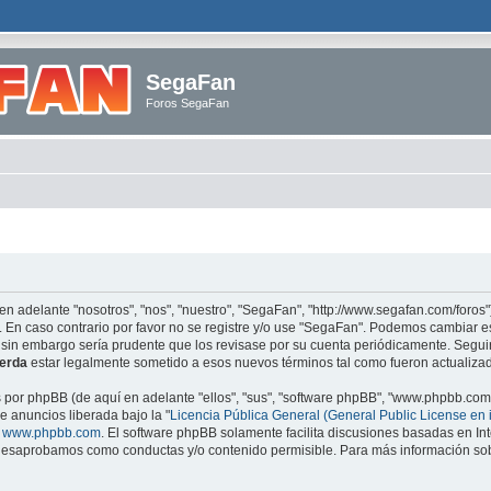
SegaFan
Foros SegaFan
en adelante "nosotros", "nos", "nuestro", "SegaFan", "http://www.segafan.com/foros"
. En caso contrario por favor no se registre y/o use "SegaFan". Podemos cambiar e
 sin embargo sería prudente que los revisase por su cuenta periódicamente. Segu
erda
estar legalmente sometido a esos nuevos términos tal como fueron actualiza
s por phpBB (de aquí en adelante "ellos", "sus", "software phpBB", "www.phpbb.co
e anuncios liberada bajo la "
Licencia Pública General (General Public License en 
e
www.phpbb.com
. El software phpBB solamente facilita discusiones basadas en Int
esaprobamos como conductas y/o contenido permisible. Para más información sobr