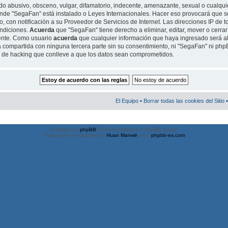
o abusivo, obsceno, vulgar, difamatorio, indecente, amenazante, sexual o cualquie
 donde "SegaFan" está instalado o Leyes Internacionales. Hacer eso provocará qu
, con notificación a su Proveedor de Servicios de Internet. Las direcciones IP de t
ondiciones.
Acuerda
que "SegaFan" tiene derecho a eliminar, editar, mover o cerrar
ente. Como usuario
acuerda
que cualquier información que haya ingresado será 
 compartida con ninguna tercera parte sin su consentimiento, ni "SegaFan" ni ph
o de hacking que conlleve a que los datos sean comprometidos.
El Equipo
•
Borrar todas las cookies del Sitio
•
Powered by
phpBB
® Forum Software © phpBB Group
Traducción al español por
Huan Manwë
para
phpbb-es.com