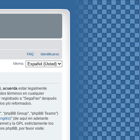
FAQ
Identificarse
Idioma:
),
acuerda
estar legalmente
stos términos en cualquier
ir registrado a "SegaFan" después
dos y/o reformados.
m", "phpBB Group", "phpBB Teams")
inglés)
" (de aquí en adelante
ernet y la GPL estrictamente los
e phpBB, por favor visite: