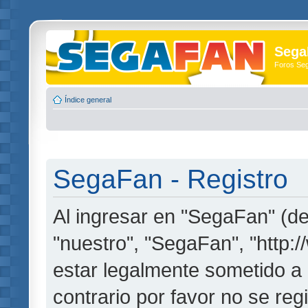
Sega
Foros Se
Índice general
SegaFan - Registro
Al ingresar en "SegaFan" (de
"nuestro", "SegaFan", "http:
estar legalmente sometido a 
contrario por favor no se re