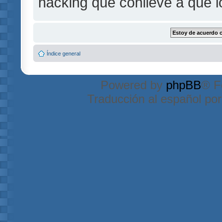
hacking que conlleve a que 
Índice general
Powered by
phpBB
® F
Traducción al español po