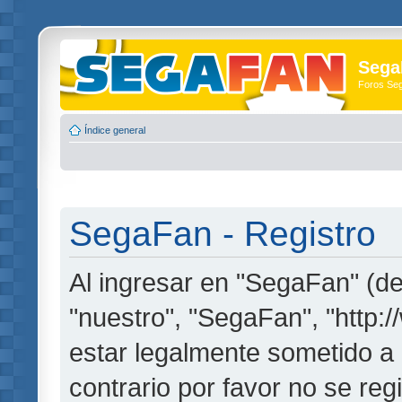
Sega
Foros Se
Índice general
SegaFan - Registro
Al ingresar en "SegaFan" (de
"nuestro", "SegaFan", "http:
estar legalmente sometido a 
contrario por favor no se re