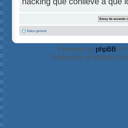
hacking que conlleve a que 
Índice general
Powered by
phpBB
® F
Traducción al español po