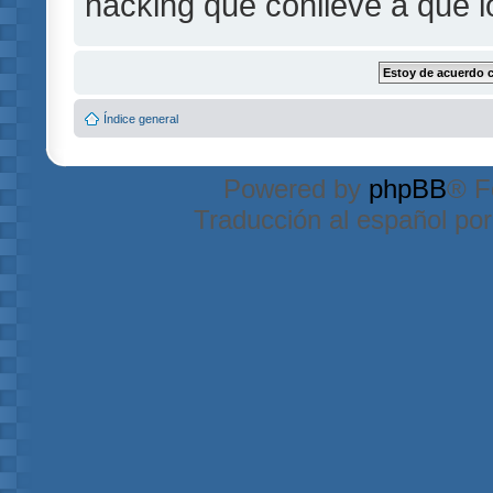
hacking que conlleve a que 
Índice general
Powered by
phpBB
® F
Traducción al español po