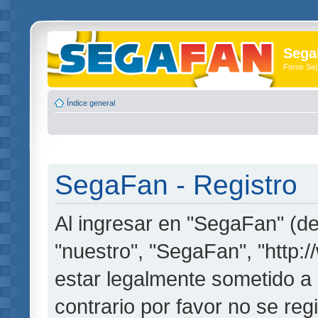
Sega
Foros Se
Índice general
SegaFan - Registro
Al ingresar en "SegaFan" (de
"nuestro", "SegaFan", "http:
estar legalmente sometido a 
contrario por favor no se re