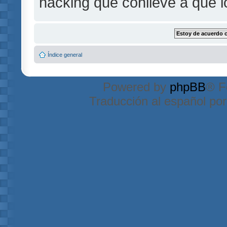
hacking que conlleve a que 
Índice general
Powered by
phpBB
® F
Traducción al español po