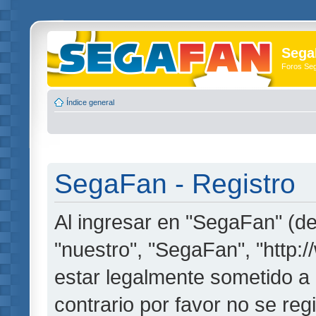
Sega
Foros Se
Índice general
SegaFan - Registro
Al ingresar en "SegaFan" (de
"nuestro", "SegaFan", "http:
estar legalmente sometido a 
contrario por favor no se re