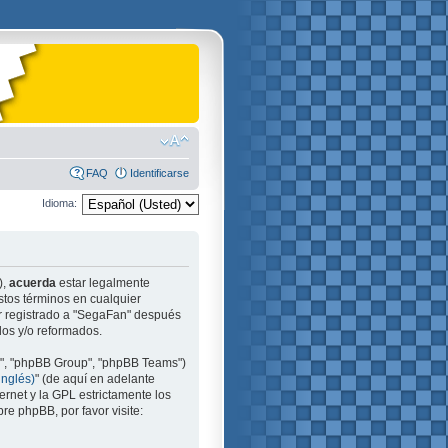
FAQ
Identificarse
Idioma:
),
acuerda
estar legalmente
stos términos en cualquier
ir registrado a "SegaFan" después
dos y/o reformados.
m", "phpBB Group", "phpBB Teams")
inglés)
" (de aquí en adelante
ernet y la GPL estrictamente los
e phpBB, por favor visite: