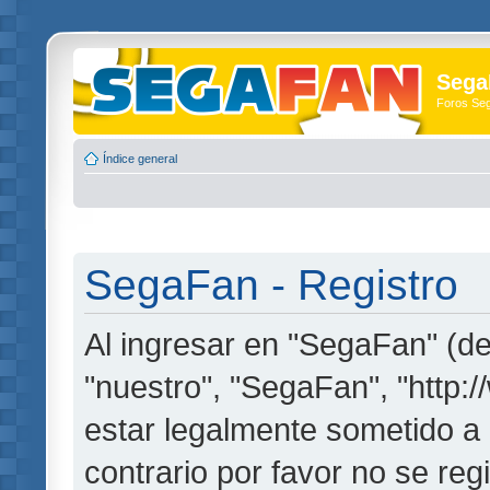
Sega
Foros Se
Índice general
SegaFan - Registro
Al ingresar en "SegaFan" (de
"nuestro", "SegaFan", "http:
estar legalmente sometido a 
contrario por favor no se re