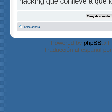
hacking que conlleve a que 
Índice general
Powered by
phpBB
® F
Traducción al español po