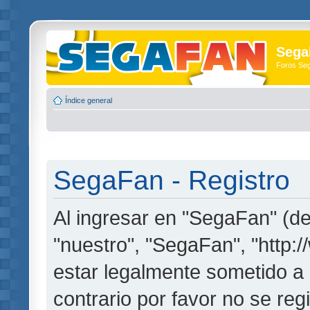
Sega
Foros Se
Índice general
SegaFan - Registro
Al ingresar en "SegaFan" (de
"nuestro", "SegaFan", "http:
estar legalmente sometido a 
contrario por favor no se re