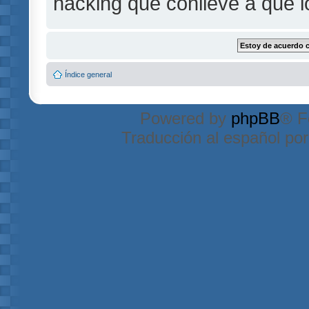
hacking que conlleve a que 
Índice general
Powered by
phpBB
® F
Traducción al español po