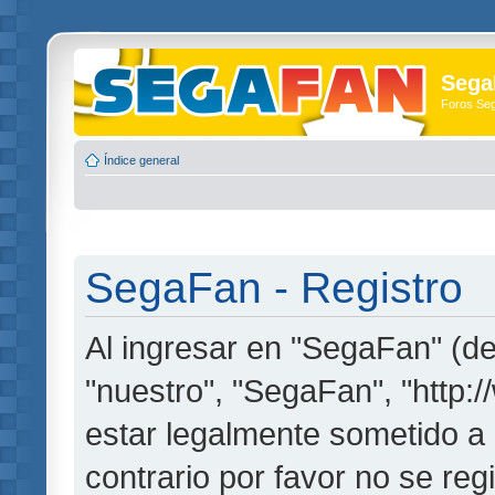
Sega
Foros Se
Índice general
SegaFan - Registro
Al ingresar en "SegaFan" (de
"nuestro", "SegaFan", "http:
estar legalmente sometido a 
contrario por favor no se re