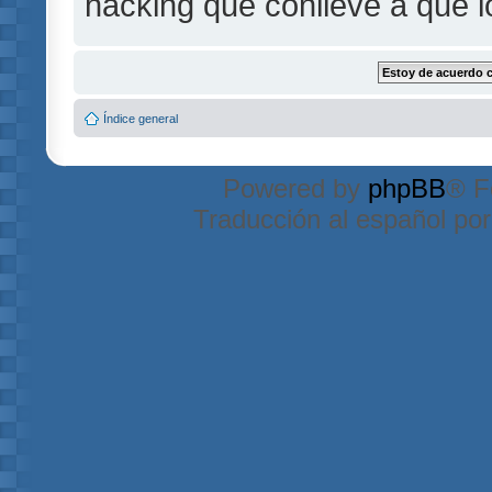
hacking que conlleve a que 
Índice general
Powered by
phpBB
® F
Traducción al español po