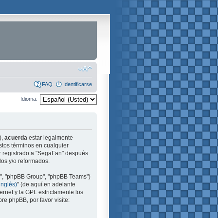
FAQ
Identificarse
Idioma:
),
acuerda
estar legalmente
stos términos en cualquier
ir registrado a "SegaFan" después
dos y/o reformados.
m", "phpBB Group", "phpBB Teams")
inglés)
" (de aquí en adelante
ernet y la GPL estrictamente los
e phpBB, por favor visite: