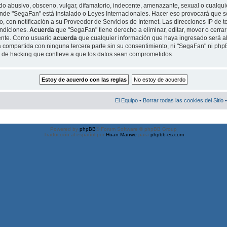
o abusivo, obsceno, vulgar, difamatorio, indecente, amenazante, sexual o cualquie
 donde "SegaFan" está instalado o Leyes Internacionales. Hacer eso provocará qu
, con notificación a su Proveedor de Servicios de Internet. Las direcciones IP de t
ondiciones.
Acuerda
que "SegaFan" tiene derecho a eliminar, editar, mover o cerrar
ente. Como usuario
acuerda
que cualquier información que haya ingresado será 
 compartida con ninguna tercera parte sin su consentimiento, ni "SegaFan" ni ph
o de hacking que conlleve a que los datos sean comprometidos.
El Equipo
•
Borrar todas las cookies del Sitio
•
Powered by
phpBB
® Forum Software © phpBB Group
Traducción al español por
Huan Manwë
para
phpbb-es.com