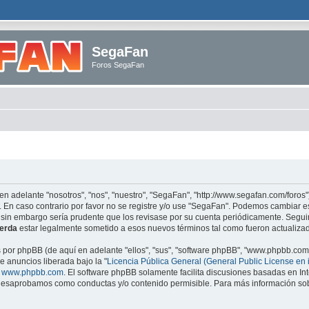
SegaFan
Foros SegaFan
en adelante "nosotros", "nos", "nuestro", "SegaFan", "http://www.segafan.com/foros"
. En caso contrario por favor no se registre y/o use "SegaFan". Podemos cambiar e
 sin embargo sería prudente que los revisase por su cuenta periódicamente. Segu
erda
estar legalmente sometido a esos nuevos términos tal como fueron actualiza
s por phpBB (de aquí en adelante "ellos", "sus", "software phpBB", "www.phpbb.co
e anuncios liberada bajo la "
Licencia Pública General (General Public License en 
e
www.phpbb.com
. El software phpBB solamente facilita discusiones basadas en Int
esaprobamos como conductas y/o contenido permisible. Para más información sobr