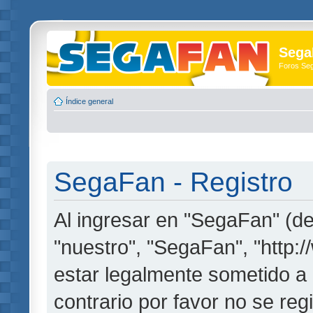
Sega
Foros Se
Índice general
SegaFan - Registro
Al ingresar en "SegaFan" (de
"nuestro", "SegaFan", "http:
estar legalmente sometido a 
contrario por favor no se re