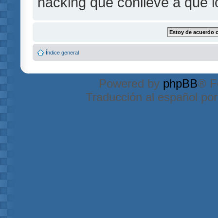
hacking que conlleve a que 
Índice general
Powered by
phpBB
® F
Traducción al español po