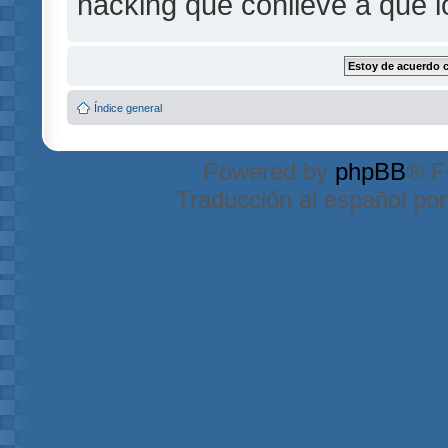
hacking que conlleve a que 
Índice general
Powered by
phpBB
® F
Traducción al español po