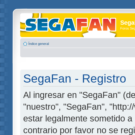
Sega
Foros Se
Índice general
SegaFan - Registro
Al ingresar en "SegaFan" (de
"nuestro", "SegaFan", "http:
estar legalmente sometido a 
contrario por favor no se re