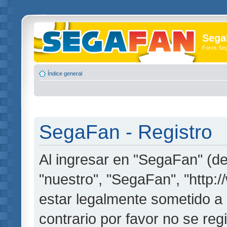
Sega
Foros Se
Índice general
SegaFan - Registro
Al ingresar en "SegaFan" (de
"nuestro", "SegaFan", "http:
estar legalmente sometido a 
contrario por favor no se re