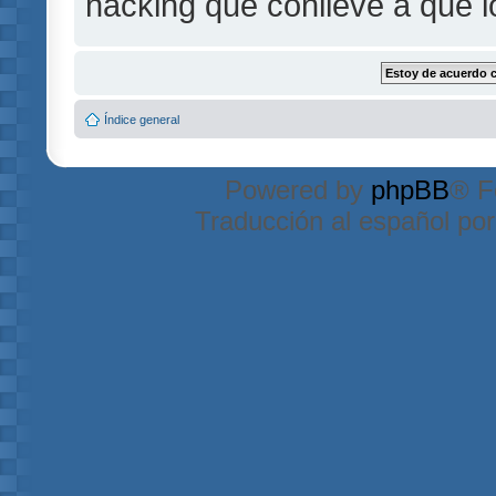
hacking que conlleve a que 
Índice general
Powered by
phpBB
® F
Traducción al español po