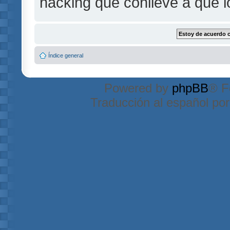
hacking que conlleve a que 
Índice general
Powered by
phpBB
® F
Traducción al español po