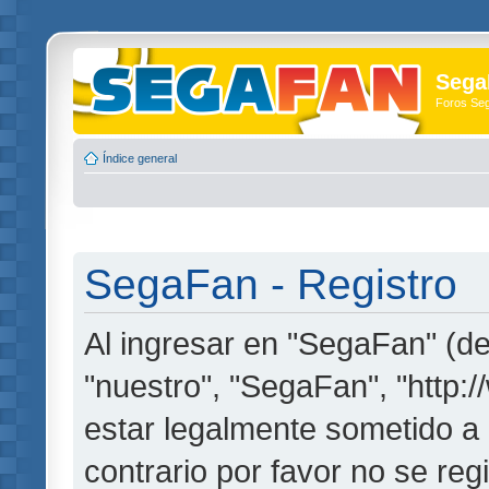
Sega
Foros Se
Índice general
SegaFan - Registro
Al ingresar en "SegaFan" (de
"nuestro", "SegaFan", "http:
estar legalmente sometido a 
contrario por favor no se re