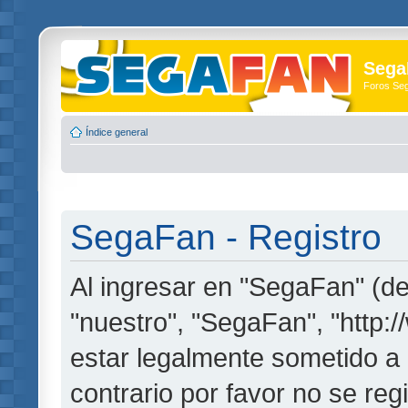
Sega
Foros Se
Índice general
SegaFan - Registro
Al ingresar en "SegaFan" (de
"nuestro", "SegaFan", "http:
estar legalmente sometido a 
contrario por favor no se re