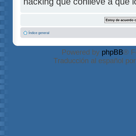
hacking que conlleve a que 
Índice general
Powered by
phpBB
® F
Traducción al español po