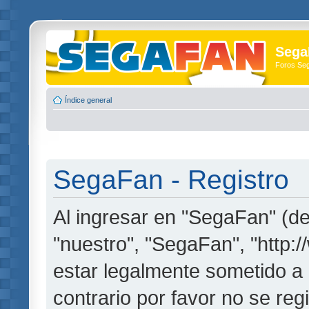
Sega
Foros Se
Índice general
SegaFan - Registro
Al ingresar en "SegaFan" (de
"nuestro", "SegaFan", "http:
estar legalmente sometido a 
contrario por favor no se re