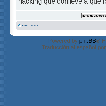
hacking que conlleve a que 
Índice general
Powered by
phpBB
® F
Traducción al español po