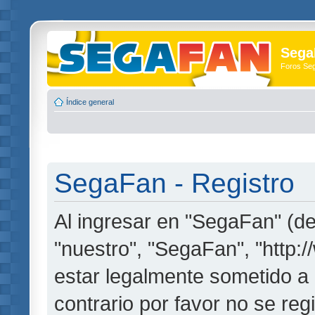
Sega
Foros Se
Índice general
SegaFan - Registro
Al ingresar en "SegaFan" (de
"nuestro", "SegaFan", "http:
estar legalmente sometido a 
contrario por favor no se re