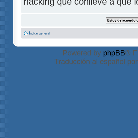
hacking que conlleve a que 
Índice general
Powered by
phpBB
® F
Traducción al español po