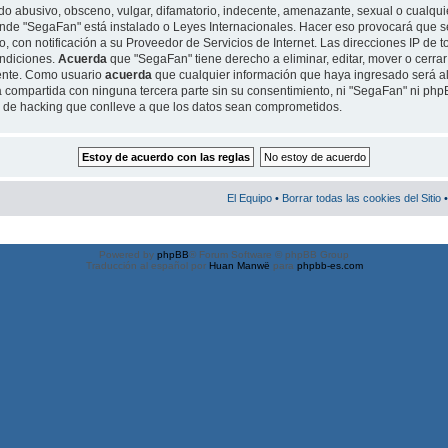
o abusivo, obsceno, vulgar, difamatorio, indecente, amenazante, sexual o cualquie
 donde "SegaFan" está instalado o Leyes Internacionales. Hacer eso provocará qu
, con notificación a su Proveedor de Servicios de Internet. Las direcciones IP de t
ondiciones.
Acuerda
que "SegaFan" tiene derecho a eliminar, editar, mover o cerrar
ente. Como usuario
acuerda
que cualquier información que haya ingresado será 
 compartida con ninguna tercera parte sin su consentimiento, ni "SegaFan" ni ph
o de hacking que conlleve a que los datos sean comprometidos.
El Equipo
•
Borrar todas las cookies del Sitio
•
Powered by
phpBB
® Forum Software © phpBB Group
Traducción al español por
Huan Manwë
para
phpbb-es.com