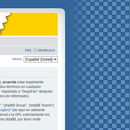
FAQ
Identificarse
Idioma:
),
acuerda
estar legalmente
stos términos en cualquier
ir registrado a "SegaFan" después
dos y/o reformados.
m", "phpBB Group", "phpBB Teams")
inglés)
" (de aquí en adelante
ernet y la GPL estrictamente los
e phpBB, por favor visite: