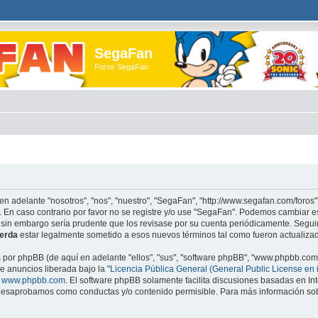
SegaFan
Foros SegaFan
en adelante "nosotros", "nos", "nuestro", "SegaFan", "http://www.segafan.com/foros"
. En caso contrario por favor no se registre y/o use "SegaFan". Podemos cambiar e
 sin embargo sería prudente que los revisase por su cuenta periódicamente. Segu
erda
estar legalmente sometido a esos nuevos términos tal como fueron actualiza
s por phpBB (de aquí en adelante "ellos", "sus", "software phpBB", "www.phpbb.co
e anuncios liberada bajo la "
Licencia Pública General (General Public License en 
e
www.phpbb.com
. El software phpBB solamente facilita discusiones basadas en Int
esaprobamos como conductas y/o contenido permisible. Para más información sobr