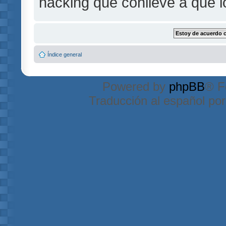
hacking que conlleve a que 
Índice general
Powered by
phpBB
® F
Traducción al español po