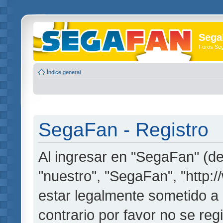
Sega
Foros Se
Índice general
SegaFan - Registro
Al ingresar en "SegaFan" (de
"nuestro", "SegaFan", "http:
estar legalmente sometido a 
contrario por favor no se re