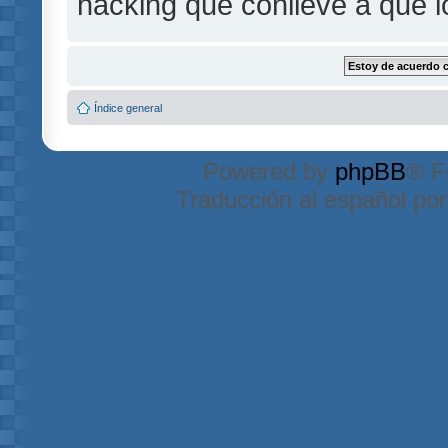
hacking que conlleve a que 
Índice general
Powered by
phpBB
® F
Traducción al español po