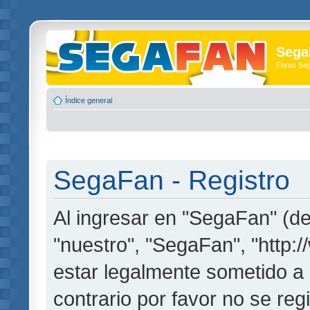
Sega
Foros Se
Índice general
SegaFan - Registro
Al ingresar en "SegaFan" (de
"nuestro", "SegaFan", "http:
estar legalmente sometido a 
contrario por favor no se re