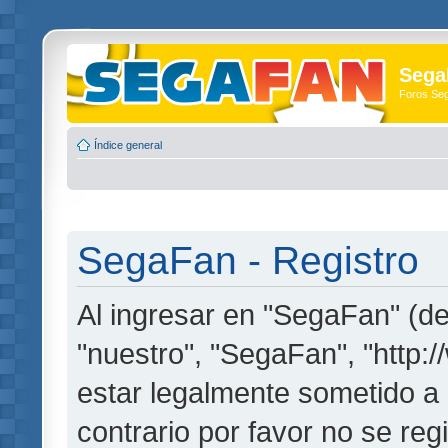
Sega
Foros Se
Índice general
SegaFan - Registro
Al ingresar en "SegaFan" (de
"nuestro", "SegaFan", "http:
estar legalmente sometido a 
contrario por favor no se re