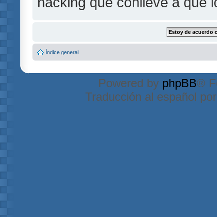
hacking que conlleve a que 
Índice general
Powered by
phpBB
® F
Traducción al español po