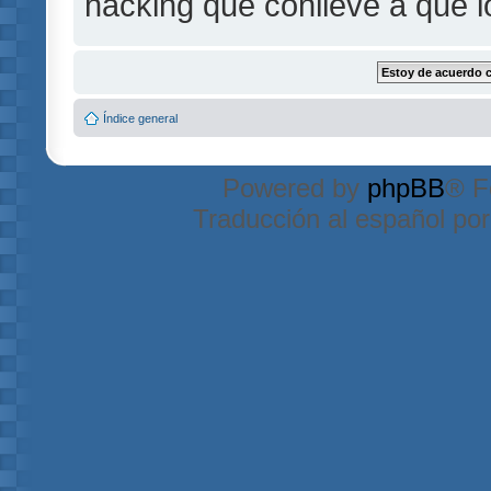
hacking que conlleve a que 
Índice general
Powered by
phpBB
® F
Traducción al español po