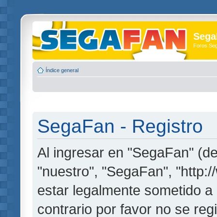
Sega
Foros Se
Índice general
SegaFan - Registro
Al ingresar en "SegaFan" (de
"nuestro", "SegaFan", "http:
estar legalmente sometido a 
contrario por favor no se re