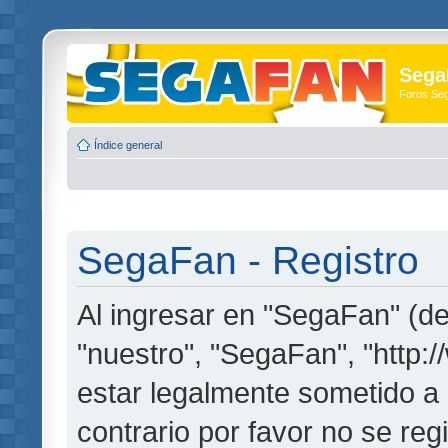
Sega
Foros Se
Índice general
SegaFan - Registro
Al ingresar en "SegaFan" (de
"nuestro", "SegaFan", "http:
estar legalmente sometido a 
contrario por favor no se re