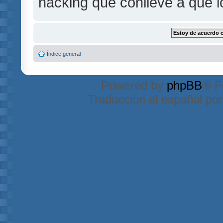
hacking que conlleve a que 
Índice general
Powered by
phpBB
® F
Traducción al español po