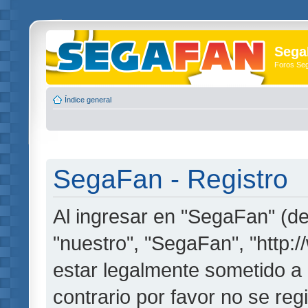
Sega
Foros Se
Índice general
SegaFan - Registro
Al ingresar en "SegaFan" (de
"nuestro", "SegaFan", "http:
estar legalmente sometido a 
contrario por favor no se re