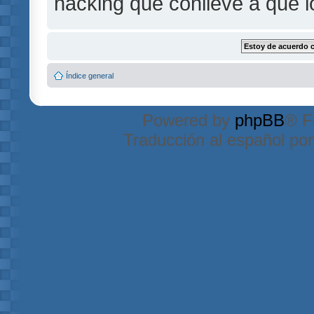
hacking que conlleve a que 
Índice general
Powered by
phpBB
® F
Traducción al español po