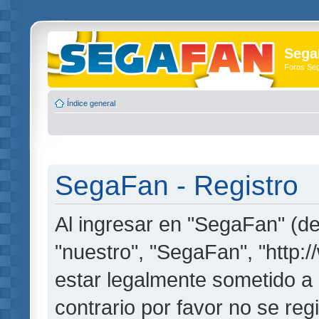
Sega
Foros Se
Índice general
SegaFan - Registro
Al ingresar en "SegaFan" (de
"nuestro", "SegaFan", "http:
estar legalmente sometido a 
contrario por favor no se re