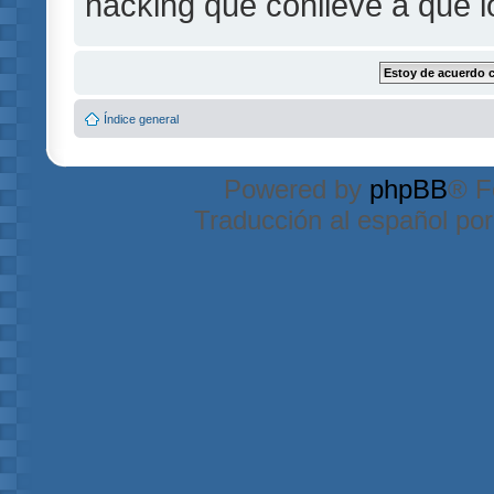
hacking que conlleve a que 
Índice general
Powered by
phpBB
® F
Traducción al español po