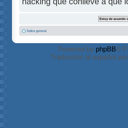
hacking que conlleve a que 
Índice general
Powered by
phpBB
® F
Traducción al español po