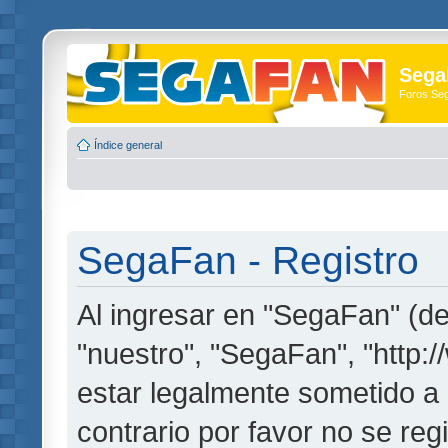
Sega
Foros Se
Índice general
SegaFan - Registro
Al ingresar en "SegaFan" (de
"nuestro", "SegaFan", "http:
estar legalmente sometido a 
contrario por favor no se re