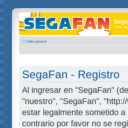
Sega
Foros Se
Índice general
SegaFan - Registro
Al ingresar en "SegaFan" (de
"nuestro", "SegaFan", "http:
estar legalmente sometido a 
contrario por favor no se re