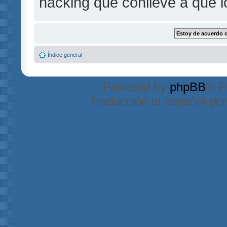
hacking que conlleve a que 
Índice general
Powered by
phpBB
® F
Traducción al español po