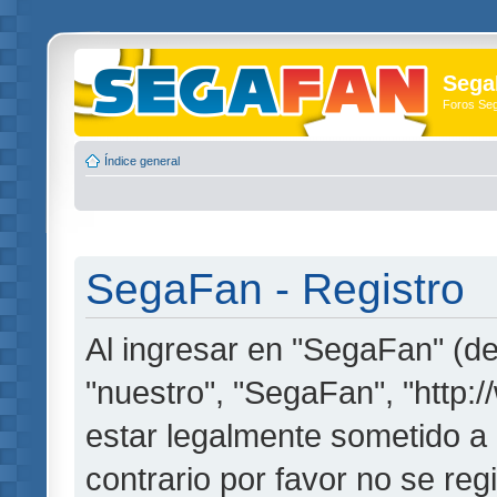
Sega
Foros Se
Índice general
SegaFan - Registro
Al ingresar en "SegaFan" (de
"nuestro", "SegaFan", "http:
estar legalmente sometido a 
contrario por favor no se re