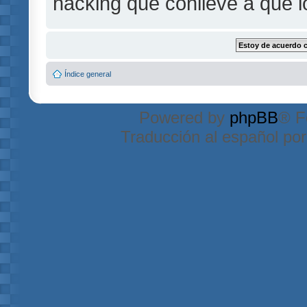
hacking que conlleve a que 
Índice general
Powered by
phpBB
® F
Traducción al español po