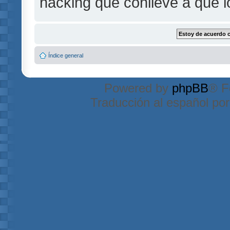
hacking que conlleve a que 
Índice general
Powered by
phpBB
® F
Traducción al español po