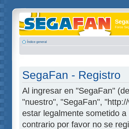
Sega
Foros Se
Índice general
SegaFan - Registro
Al ingresar en "SegaFan" (de
"nuestro", "SegaFan", "http:
estar legalmente sometido a 
contrario por favor no se re